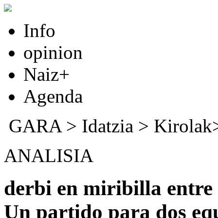
Info
opinion
Naiz+
Agenda
GARA
>
Idatzia
> Kirola
ANALISIA
derbi en miribilla entr
Un partido para dos eq