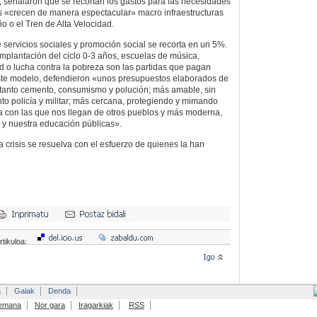
ez, señalaron que se recortan los gastos para las necesidades
s «crecen de manera espectacular» macro infraestructuras
o o el Tren de Alta Velocidad.
 servicios sociales y promoción social se recorta en un 5%.
implantación del ciclo 0-3 años, escuelas de música,
ad o lucha contra la pobreza son las partidas que pagan
este modelo, defendieron «unos presupuestos elaborados de
 tanto cemento, consumismo y polución; más amable, sin
tanto policía y militar; más cercana, protegiendo y mimando
a con las que nos llegan de otros pueblos y más moderna,
 y nuestra educación públicas».
 crisis se resuelva con el esfuerzo de quienes la han
rtikuloa:
a
Gaiak
Denda
emana
Nor gara
Iragarkiak
RSS