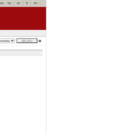
za:
eu
es
fr
en
�