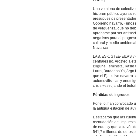
Una veintena de colectivo
hicieron público ayer su r
presupuestos presentados
Gobierno navarro, «unos 
de vergüenza, que no de
aprobarse por ser antisoci
negativos para el progreso
cultural y medio ambienta
Navarra».
LAB, ESK, STEE-EILAS y C
centrales no, Aroztegia e
Bilgune Feminista, Ikasle
Lurra, Bardenas Ya, Arga B
que el Ejecutivo navarro 
automovilísticas y enemigo
crisis «estrujando el bolsi
Pérdidas de ingresos
Por ello, han convocado 
la antigua estación de au
Destacaron que las cuent
recaudación del Impuesto
de euros y que, a través 
541,7 millones de euros p