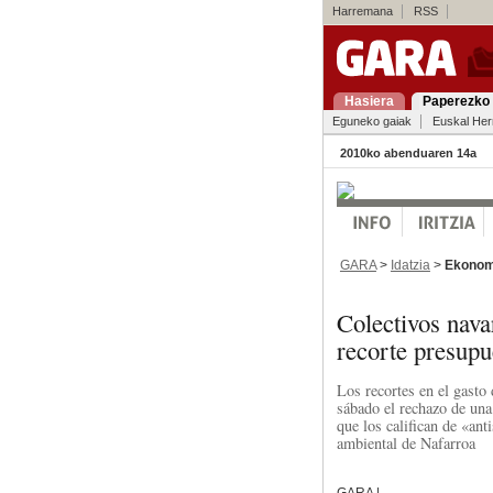
Harremana
RSS
Hasiera
Paperezko 
Eguneko gaiak
Euskal Her
2010ko abenduaren 14a
GARA
>
Idatzia
>
Ekonom
Colectivos nava
recorte presupu
Los recortes en el gasto
sábado el rechazo de una
que los califican de «ant
ambiental de Nafarroa
GARA |