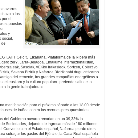
s navarros
echazo a los
 por el
presupuestos
ben
ales y
 social,
l de
GT, AHT Gelditu Elkarlana, Plataforma de la Ribera más
ta gero zer?, Larra-Belagoa, Emakume Internazionalistak,
 Abertzaleak, Sasoiak, AEKko irakasleok, Sortzen, Colectivo
izirik, Sakana Bizirik y Nafarroa Bizirik nahi dugu criticaron
-«amigo del cemento, las grandes compañías energéticas o
 del euskara y la cultura popular»- pretende salir de la
llo a la gente trabajadora».
una manifestación para el próximo sábado a las 18.00 desde
tobuses de Iruñea contra los recortes presupuestarios.
as del Gobierno navarro recortan en un 39,33% la
 de Sociedades, dejando de ingresar más de 180 millones
del Convenio con el Estado español, Nafarroa pierde otros
ara sufragar los gastos del Ejército, la Casa Real española