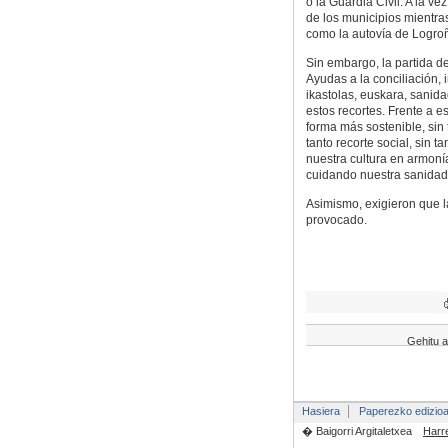
o la Guardia Civil. A la v
de los municipios mientra
como la autovía de Logroñ
Sin embargo, la partida de
Ayudas a la conciliación, 
ikastolas, euskara, sanid
estos recortes. Frente a 
forma más sostenible, sin
tanto recorte social, sin 
nuestra cultura en armoní
cuidando nuestra sanidad
Asimismo, exigieron que la
provocado.
Gehitu a
Hasiera
Paperezko edizio
� Baigorri Argitaletxea
Harr