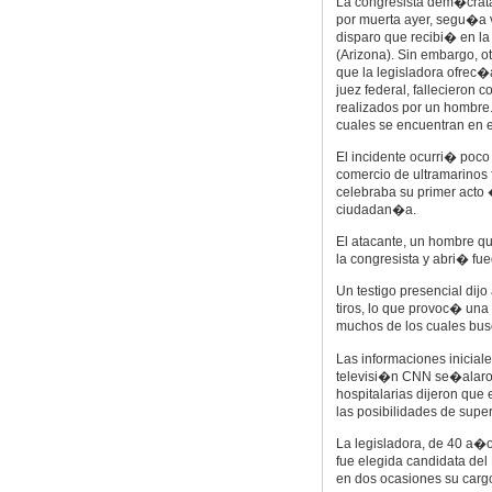
La congresista dem�crata 
por muerta ayer, segu�a v
disparo que recibi� en la
(Arizona). Sin embargo, o
que la legisladora ofrec�
juez federal, fallecieron
realizados por un hombre.
cuales se encuentran en e
El incidente ocurri� poco
comercio de ultramarinos 
celebraba su primer acto
ciudadan�a.
El atacante, un hombre qu
la congresista y abri� fu
Un testigo presencial di
tiros, lo que provoc� una 
muchos de los cuales bus
Las informaciones inicial
televisi�n CNN se�alaron
hospitalarias dijeron que
las posibilidades de super
La legisladora, de 40 a�o
fue elegida candidata de
en dos ocasiones su carg