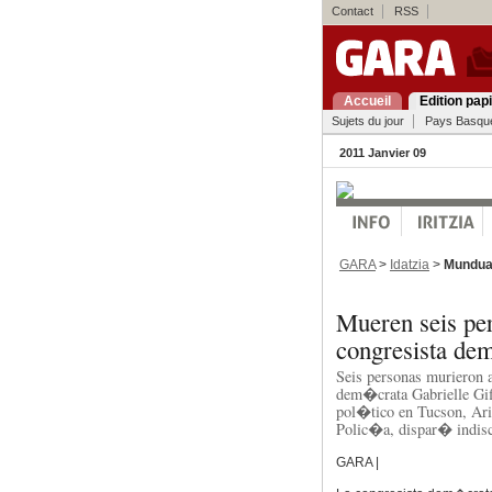
Contact
RSS
Accueil
Edition pap
Sujets du jour
Pays Basqu
2011 Janvier 09
GARA
>
Idatzia
>
Mundu
Mueren seis per
congresista de
Seis personas murieron a
dem�crata Gabrielle Gif
pol�tico en Tucson, Ari
Polic�a, dispar� indisc
GARA |