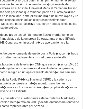
Gabrielle Giffords, a quien en un primer momento se dio
iva tras haber sido intervenida quir�rgicamente del
 cabeza en el hospital Universal Medical Center en Tucson
tras seis personas que tomaban parte en el acto pol�tico
a en la localidad, entre ellas una ni�a de nueve a�os y un
 como consecuencia de los disparos indiscriminados
 Dieciocho personas m�s resultaron heridas, cinco de las
stado cr�tico.
 despu�s de las 10 (18 hora de Euskal Herria) junto un
franquiciado de la empresa Safeway, ante el que Giffords
 �El Congreso en tu esquina� de acercamiento a la
e fue posteriormente detenido por la Polic�a, corri� hacia
ego indiscriminadamente a un metro escaso de ella.
jo a la cadena de televisi�n CNN que escuch� unos 15 o 20
estampida de los asistentes al evento de la congresista,
caron refugio en un aparcamiento de veh�culos cercano.
es de la Radio P�blica Nacional (NPR) y la cadena de
 que la congresista hab�a muerto, pero fuentes
 est� viva e incluso se mostraron �muy optimistas� sobre
vivencia de Giffords.
s y casada con el astronauta estadounidense Mark Kelly,
l Partido Dem�crata en 2006 y desde entonces ha renovado
o como representante por Arizona.