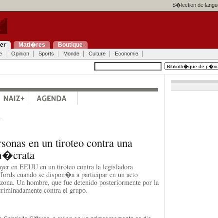
S�lection de langu
ier
Mati�res
Boutique
e
Opinion
Sports
Monde
Culture
Economie
a
sonas en un tiroteo contra una
m�crata
yer en EEUU en un tiroteo contra la legisladora
fords cuando se dispon�a a participar en un acto
zona. Un hombre, que fue detenido posteriormente por la
riminadamente contra el grupo.