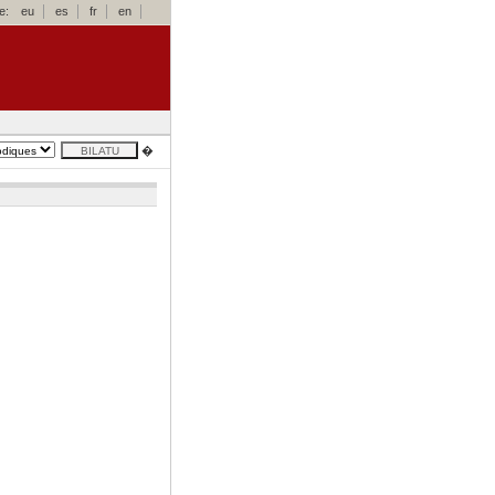
e:
eu
es
fr
en
�