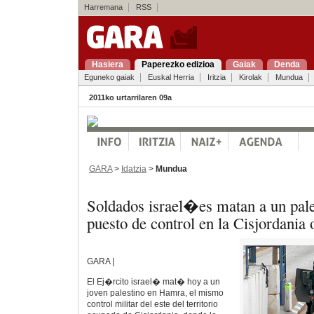
Harremana
RSS
Hasiera
Paperezko edizioa
Gaiak
Denda
Eguneko gaiak
Euskal Herria
Iritzia
Kirolak
Mundua
2011ko urtarrilaren 09a
GARA
>
Idatzia
>
Mundua
Soldados israel�es matan a un pale
puesto de control en la Cisjordania
GARA |
El Ej�rcito israel� mat� hoy a un
joven palestino en Hamra, el mismo
control militar del este del territorio