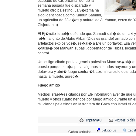
ocupado de Cisjordania, donde la
semana pasada fue disparado y
muerto otro palestino. La v�ctima ha
sido identificada como Kaldun Samudi,
un agricultor de 23 a�os y natural de Al-Yamun, cerca de 
Cisjordania).
El Ej�rcito israel� defiende que Samudi sali� de un taxi y 
ret�n al grito de Alahu Akbar (Dios es grande) armado con
artefactos explosivos�, se�al� a Efe un portavoz. Esa ve
�falsa� por Marwan Tubasi, gobernador de Tubas, locali
control.
Un testigo citado por la agencia palestina Maan se�al� q
puesto porque ten�a prisa; algunos soldados huyeron y u
detuviera y abri� fuego contra �l. Los militares le desnud
hasta la muerte, agreg�.
Fuego amigo
Medios israel�es citados por Efe informaron ayer de que u
muerto y otros cuatro heridos por fuego amigo durante un 
milicianos palestinos en la frontera de Gaza con Israel el vi
Gehitu artikuloa: