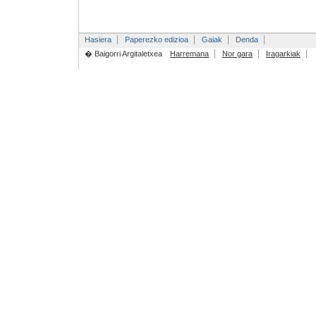
Hasiera
Paperezko edizioa
Gaiak
Denda
� Baigorri Argitaletxea
Harremana
Nor gara
Iragarkiak