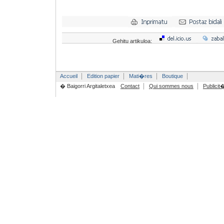
Gehitu artikuloa:
Accueil
Edition papier
Mati�res
Boutique
� Baigorri Argitaletxea
Contact
Qui sommes nous
Publicit