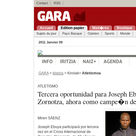
Contact
RSS
Accueil
Edition papier
Mati�res
Boutique
Sujets du jour
Pays Basque
Opinion
Sports
Monde
2011 Janvier 09
GARA
>
Idatzia
> Kirolak>
Atletismoa
ATLETISMO
Tercera oportunidad para Joseph E
Zornotza, ahora como campe�n d
Miren SÁENZ
Joseph Ebuya participará por tercera
vez en el Cross Internacional de