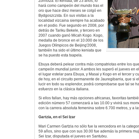
Zornotza. El keniata, de 23 años, lo
hará como campeón del mundo tras el
oro que hace diez meses se colgó en
Bydgoszczsta. En sus visitas a la
localidad vizcaina siempre ha acabado
en el podio. Fue segundo en 2008, por
detrás de Tariku Bekele, y tercero en
2007 cuando ganó Micah Kogo. Kogo,
medalla de bronce en el 10.000 de los
Juegos Olímpicos de Beijing'2008,
también ha sido el último keniata que
se ha puesto esta txapela.
Ebuya deberá pelear contra más compatriotas entre los qu
campeón mundial junior. A ambos les superó el jueves en 
el lugar estelar para Ebuya, y Masai y Kogo en el tercer y c
de hoy, en el circuito permanente de Jauregibarria, que si 
lucir en todo su esplendor, podrá comprobarse que tal se h
esfuerzo en la clásica italiana.
Si ellos fallan, hay más opciones africanas, favoritas tambi
edición número 57 comenzará a las 10.00 y vivirá sus mome
con la carrera absoluta femenina sobre 6.700 metros, y a la
Gartzia, en el Sei Izar
Mari Carmen Gartzia no sólo fue la vencedora en la categor
59 años, sino que con sus 30.00 fue además la primera muje
Sei Izar, disputada el jueves en Santutxu.