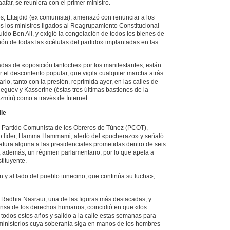
far, se reuniera con el primer ministro.
es, Ettajdid (ex comunista), amenazó con renunciar a los
os los ministros ligados al Reagrupamiento Constitucional
ido Ben Ali, y exigió la congelación de todos los bienes de
ión de todas las «células del partido» implantadas en las
cadas de «oposición fantoche» por los manifestantes, están
 el descontento popular, que vigila cualquier marcha atrás
rio, tanto con la presión, reprimida ayer, en las calles de
Reguev y Kasserine (éstas tres últimas bastiones de la
mín) como a través de Internet.
lle
l Partido Comunista de los Obreros de Túnez (PCOT),
yo líder, Hamma Hammami, alertó del «pucherazo» y señaló
tura alguna a las presidenciales prometidas dentro de seis
 además, un régimen parlamentario, por lo que apela a
tituyente.
 y al lado del pueblo tunecino, que continúa su lucha»,
adhia Nasraui, una de las figuras más destacadas, y
ensa de los derechos humanos, coincidió en que «los
todos estos años y salido a la calle estas semanas para
ministerios cuya soberanía siga en manos de los hombres