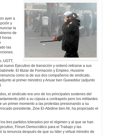
ron ayer a
epción y
enunciar la
obierno de
4 horas
o
rado las
rciones.
no, UGTT,
l nuevo Ejecutivo de transición y ordenó retirarse a sus
 Gabinete. El titular de Formación y Empleo, Hussine
 renuncia como la de sus dos compañeros de sindicato,
 adjunto al primer ministro) y Anuar ben Guewddur (adjunto
).
dos, el sindicato era uno de los principales sostenes del
ntamiento pilló a su cúpula a contrapelo pero los militantes
 un primer momento a las protestas presionando a su
rrocado presidente, Zine El-Abidine ben Ali, ha propiciado el
los tres partidos tolerados por el régimen y al que se han
Ejecutivo, Fórum Democrático para el Trabajo y las
 la renuncia después de que su líder y virtual ministro de