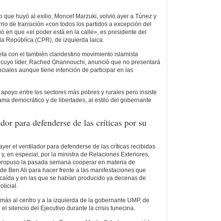
ro que huyó al exilio, Moncef Marzuki, volvió ayer a Túnez y
no de transición «con todos los partidos a excepción del
ó en que «el poder está en la calle», es presidente del
a República (CPR), de izquierda laica.
eta con el también clandestino movimiento islamista
cuyo líder, Rached Ghannouchi, anunció que no presentará
ciales aunque tiene intención de participar en las
e apoyo entre los sectores más pobres y rurales pero insiste
ma democrático y de libertades, al estilo del gobernante
ador para defenderse de las críticas por su
yer el ventilador para defenderse de las críticas recibidas
 y, en especial, por la ministra de Relaciones Exteriores,
e propuso la pasada semana cooperar en materia de
de Ben Ali para hacer frente a las manifestaciones que
 caída y en las que se habían producido ya decenas de
licial.
 más al centro y a la izquierda de la gobernante UMP, de
 el silencio del Ejecutivo durante la crisis tunecina.