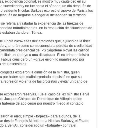
és, ex potencia colonial, se mostró muy cauteloso en su
ba sucediendo y no fue hasta el sábado, un día después de
l presidente Nicolas Sarkozy expresó el apoyo de París a los
espués de negarse a acoger al dictador en su territorio.
 se refería a trasladar la experiencia de las fuerzas de
onocida mundialmente», en la resolución de situaciones de
e estaban dando en Túnez.
 «increíbles» esas declaraciones que, a juicio de la líder
Aubry, tendrán como consecuencia la pérdida de credibilidad
 candidata presidencial del PS Ségolène Royal las calificó
stituir un «apoyo a una dictadura». El ex primer ministro
 Fabius consideró un «grave error» lo manifestado por
ó de «insensible».
ologistas exigieron la dimisión de la ministra, quien
a por haber sido malinterpretada e insistió en que su
 la represión violenta de las protestas y evitar un baño de
se expresaron reservas. Fue el caso del ex ministro Hervé
stro Jacques Chirac o de Dominique de Villepin, quien
e haberse dejado cegar por nuestro miedo al contagio
vizaron el error, simple «torpeza» para algunos, de la
ue desde François Mitterrand a Nicolas Sarkozy, el Estado
o a Ben Ali, considerado un «baluarte» contra el