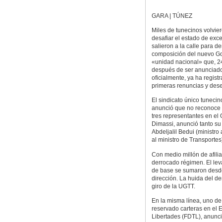
GARA | TÚNEZ
Miles de tunecinos volvie
desafiar el estado de exc
salieron a la calle para d
composición del nuevo G
«unidad nacional» que, 2
después de ser anunciad
oficialmente, ya ha regist
primeras renuncias y dese
El sindicato único tuneci
anunció que no reconoce a
tres representantes en el
Dimassi, anunció tanto su
Abdeljalil Bedui (ministro
al ministro de Transportes
Con medio millón de afilia
derrocado régimen. El leva
de base se sumaron desde
dirección. La huida del de
giro de la UGTT.
En la misma línea, uno de 
reservado carteras en el 
Libertades (FDTL), anunció