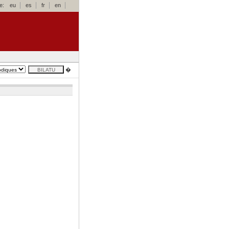
e:
eu
es
fr
en
�