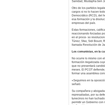
Sanidad, Mustapha ben Jaa
Otro de los partidos legal
cargos si no lo hacen tod
Democrático (RCD), del hu
esa formación y la disoluc
empresas del país.
Estas formaciones, califi
reaccionando forzadas por
en el proce- so revoluciona
Túnez, Sfax, Sidi Bouzir, 
llamada Revolución de Jaz
Los comunistas, en la ca
No ocurre lo mismo con e
formación ilegalizada cu
que no presentará candida
meses. El PCOT defiende,
formar una asamblea cons
«Seguimos en la oposición
señaló.
Su compañera y abogada R
represaliadas, por su def
tunecinos no han luchado 
permitir un Gobierno con 