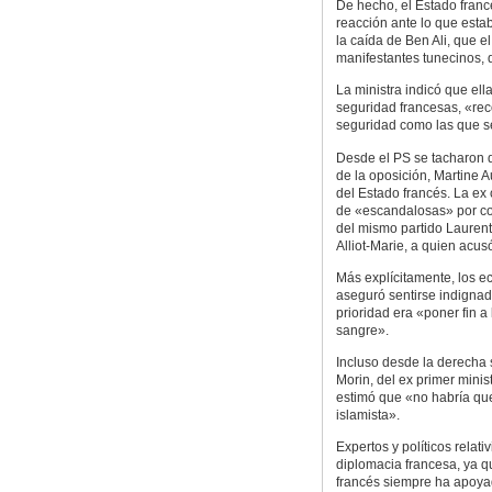
De hecho, el Estado franc
reacción ante lo que esta
la caída de Ben Ali, que e
manifestantes tunecinos, d
La ministra indicó que ella
seguridad francesas, «rec
seguridad como las que s
Desde el PS se tacharon de
de la oposición, Martine 
del Estado francés. La ex
de «escandalosas» por con
del mismo partido Laurent
Alliot-Marie, a quien acus
Más explícitamente, los ec
aseguró sentirse indignad
prioridad era «poner fin a
sangre».
Incluso desde la derecha 
Morin, del ex primer mini
estimó que «no habría qu
islamista».
Expertos y políticos relati
diplomacia francesa, ya q
francés siempre ha apoyad