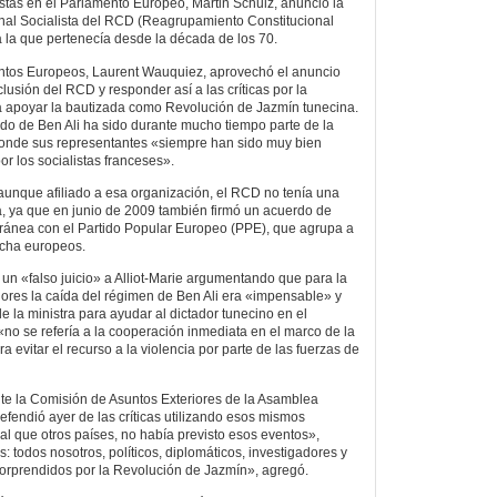
alistas en el Parlamento Europeo, Martin Schulz, anunció la
onal Socialista del RCD (Reagrupamiento Constitucional
a la que pertenecía desde la década de los 70.
suntos Europeos, Laurent Wauquiez, aprovechó el anuncio
clusión del RCD y responder así a las críticas por la
s a apoyar la bautizada como Revolución de Jazmín tunecina.
ido de Ben Ali ha sido durante mucho tiempo parte de la
 donde sus representantes «siempre han sido muy bien
r los socialistas franceses».
aunque afiliado a esa organización, el RCD no tenía una
la, ya que en junio de 2009 también firmó un acuerdo de
ránea con el Partido Popular Europeo (PPE), que agrupa a
echa europeos.
 un «falso juicio» a Alliot-Marie argumentando que para la
ores la caída del régimen de Ben Ali era «impensable» y
 la ministra para ayudar al dictador tunecino en el
no se refería a la cooperación inmediata en el marco de la
ara evitar el recurso a la violencia por parte de las fuerzas de
e la Comisión de Asuntos Exteriores de la Asamblea
defendió ayer de las críticas utilizando esos mismos
al que otros países, no había previsto esos eventos»,
 todos nosotros, políticos, diplomáticos, investigadores y
orprendidos por la Revolución de Jazmín», agregó.