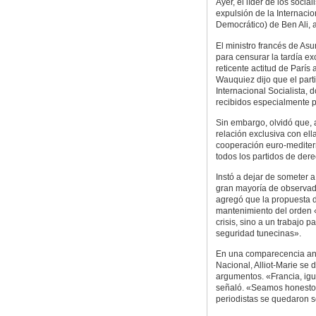
Ayer, el líder de los soci
expulsión de la Internaci
Democrático) de Ben Ali, 
El ministro francés de A
para censurar la tardía ex
reticente actitud de Parí
Wauquiez dijo que el part
Internacional Socialista,
recibidos especialmente po
Sin embargo, olvidó que, 
relación exclusiva con el
cooperación euro-mediter
todos los partidos de der
Instó a dejar de someter a
gran mayoría de observad
agregó que la propuesta de
mantenimiento del orden «
crisis, sino a un trabajo p
seguridad tunecinas».
En una comparecencia ant
Nacional, Alliot-Marie se 
argumentos. «Francia, igu
señaló. «Seamos honestos:
periodistas se quedaron s