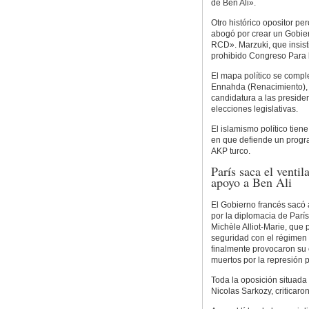
de Ben Ali».
Otro histórico opositor pe
abogó por crear un Gobier
RCD». Marzuki, que insisti
prohibido Congreso Para l
El mapa político se compl
Ennahda (Renacimiento), 
candidatura a las presiden
elecciones legislativas.
El islamismo político tien
en que defiende un progra
AKP turco.
París saca el ventil
apoyo a Ben Ali
El Gobierno francés sacó a
por la diplomacia de París
Michèle Alliot-Marie, qu
seguridad con el régimen 
finalmente provocaron su
muertos por la represión po
Toda la oposición situada
Nicolas Sarkozy, criticaron