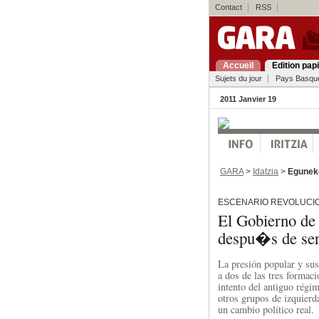
Contact
RSS
Accueil
Edition pap
Sujets du jour
Pays Basqu
2011 Janvier 19
GARA
>
Idatzia
>
Egunek
ESCENARIO REVOLUCI
El Gobierno d
despu�s de ser
La presión popular y sus
a dos de las tres formaci
intento del antiguo régi
otros grupos de izquierda
un cambio político real.