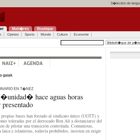
S�lection de langu
ier
Mati�res
Boutique
e
Opinion
Sports
Monde
Culture
Economie
o gaiak
ONARIO EN T�NEZ
e �unidad� hace aguas horas
 presentado
 propias bases han forzado al sindicato único (UGTT) y
ones toleradas por el derrocado Ben Ali a distanciarse del
men de pilotar una transición controlada. Comunistas,
 laica e islamistas, todavía prohibidos, insisten en exigir