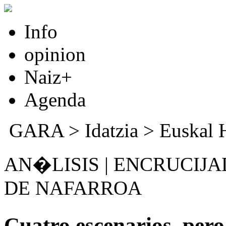
Info
opinion
Naiz+
Agenda
GARA
>
Idatzia
>
Euskal 
AN�LISIS | ENCRUCIJ
DE NAFARROA
Cuatro escenarios, per