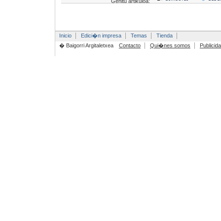
Gehitu artikuloa:
Inicio
Edici�n impresa
Temas
Tienda
� Baigorri Argitaletxea
Contacto
Qui�nes somos
Publicid