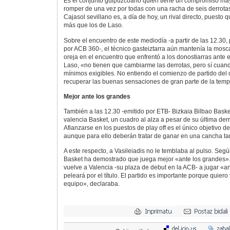
Es el conjunto guipuzcoano quien tiene un compromiso mayo
romper de una vez por todas con una racha de seis derrota
Cajasol sevillano es, a día de hoy, un rival directo, puesto 
más que los de Laso.
Sobre el encuentro de este mediodía -a partir de las 12.30,
por ACB 360-, el técnico gasteiztarra aún mantenía la mosca
oreja en el encuentro que enfrentó a los donostiarras ante
Laso, «no tienen que cambiarme las derrotas, pero sí cuan
mínimos exigibles. No entiendo el comienzo de partido del 
recuperar las buenas sensaciones de gran parte de la tem
Mejor ante los grandes
También a las 12.30 -emitido por ETB- Bizkaia Bilbao Basket
valencia Basket, un cuadro al alza a pesar de su última derr
Afianzarse en los puestos de play off es el único objetivo 
aunque para ello deberán tratar de ganar en una cancha ta
A este respecto, a Vasileiadis no le temblaba al pulso. Segú
Basket ha demostrado que juega mejor «ante los grandes». M
vuelve a Valencia -su plaza de debut en la ACB- a jugar «a
peleará por el título. El partido es importante porque quiero 
equipo», declaraba.