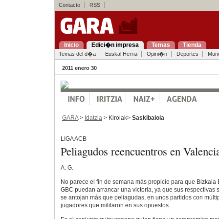
Contacto
RSS
Inicio
Edici�n impresa
Temas
Tienda
Temas del d�a
Euskal Herria
Opini�n
Deportes
Mun
2011 enero 30
GARA
>
Idatzia
> Kirolak>
Saskibaloia
LIGA ACB
Peliagudos reencuentros en Valencia
A. G.
No parece el fin de semana más propicio para que Bizkaia 
GBC puedan arrancar una victoria, ya que sus respectivas s
se antojan más que peliagudas, en unos partidos con múlti
jugadores que militaron en sus opuestos.