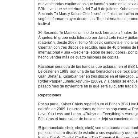
nuevas bandas confirmadas que tomarán parte en la sexta ed
BBK Live, que se celebrará del 7 al 9 de julio en Kobetame
Seconds To Mars y Kaiser Chiefs será su única actuación e
según informaron ayer desde Last Tour International, prom
festival.
30 Seconds To Mars es un trío de rock formado a finales de
Ángeles. El grupo está liderado por Jared Leto (voz y guit
(batería) y, desde 2007, Tomo Milicevic completa el trío a las
Cuentan con tres discos de estudio, más de 40 premios de
internacional y una «creciente legión de seguidores» por t
hecho vender más de cuatro millones de copias.
Kasabian será otra de las bandas que actuarán en el BBK 
Leicester en 1999, son una de las formaciones de rock alte
Gran Bretaña. Kasabian tienen tres discos en el mercado. El
Ryder Pauper Lunatic Asylum» (2009), y la banda se encue
pasado mes de noviembre en lo que será su cuarto trabajo 
Repeticiones
Por su parte, Kaiser Chiefs repetirán en el Bilbao BBK Live 
edición de 2009. Los creadores de himnos pop como «I Pred
Love You Less and Less», «Ruby» o «Everything Is Avera
Bilbo tras el buen sabor de boca que dejó su concierto de 
!!! (pronunciado chek, chek, chek) son una banda estadoun
punk con cuatro discos de estudio a sus espaldas y que, si
Kaiser Chiefs, Crystal Castles y The Chemical Brothers, co