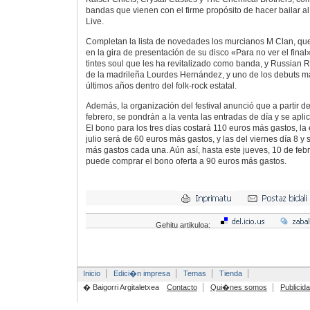
bandas que vienen con el firme propósito de hacer bailar a
Live.
Completan la lista de novedades los murcianos M Clan, qu
en la gira de presentación de su disco «Para no ver el fina
tintes soul que les ha revitalizado como banda, y Russian R
de la madrileña Lourdes Hernández, y uno de los debuts 
últimos años dentro del folk-rock estatal.
Además, la organización del festival anunció que a partir de
febrero, se pondrán a la venta las entradas de día y se apli
El bono para los tres días costará 110 euros más gastos, la
julio será de 60 euros más gastos, y las del viernes día 8 y
más gastos cada una. Aún así, hasta este jueves, 10 de febre
puede comprar el bono oferta a 90 euros más gastos.
Gehitu artikuloa:
Inicio
Edici�n impresa
Temas
Tienda
� Baigorri Argitaletxea
Contacto
Qui�nes somos
Publicid