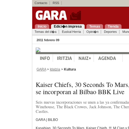
Contacto
RSS
Inicio
Edici�n impresa
Temas
Tienda
Temas del d�a
Euskal Herria
Opini�n
Deportes
Mun
2011 febrero 09
GARA
>
Idatzia
>
Kultura
Kaiser Chiefs, 30 Seconds To Mars,
se incorporan al Bilbao BBK Live
Seis nuevas incorporaciones se unen a las ya confirmad
Winehouse, The Black Crowes, Jack Johnson, The Chemi
Castles.
GARA | BILBO
Kasabian, 30 Seconds To Mars, Kaiser Chiefs, !!!, M Clan y