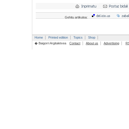
Gehitu artikuloa:
Home
Printed edition
Topics
Shop
� Baigorri Argitaletxea
Contact
About us
Advertising
R