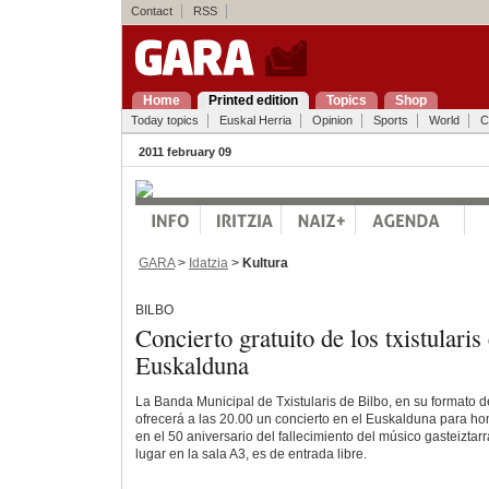
Contact
RSS
Home
Printed edition
Topics
Shop
Today topics
Euskal Herria
Opinion
Sports
World
C
2011 february 09
GARA
>
Idatzia
>
Kultura
BILBO
Concierto gratuito de los txistularis 
Euskalduna
La Banda Municipal de Txistularis de Bilbo, en su formato d
ofrecerá a las 20.00 un concierto en el Euskalduna para h
en el 50 aniversario del fallecimiento del músico gasteiztarr
lugar en la sala A3, es de entrada libre.