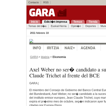
Contacto
RSS
Inicio
Edici�n impresa
Temas
Tienda
Temas del d�a
Euskal Herria
Opini�n
Deportes
Mun
2011 febrero 10
GARA
>
Idatzia
>
Ekonomia
Axel Weber no ser� candidato a su
Claude Trichet al frente del BCE
GARA |
El miembro del Consejo de Gobierno del Banco Central Eu
del Bundesbank, Axel Weber, no ser� candidato a la suces
del instituto emisor europeo, Jean Claude Trichet, cuyo m
expira el pr�ximo mes de octubre, seg�n indicaron ayer fu
citadas por Europa Press.