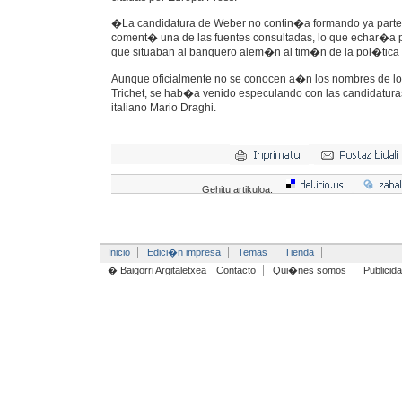
�La candidatura de Weber no contin�a formando ya parte
coment� una de las fuentes consultadas, lo que echar�a po
que situaban al banquero alem�n al tim�n de la pol�tica 
Aunque oficialmente no se conocen a�n los nombres de lo
Trichet, se hab�a venido especulando con las candidaturas
italiano Mario Draghi.
Gehitu artikuloa:
Inicio
Edici�n impresa
Temas
Tienda
� Baigorri Argitaletxea
Contacto
Qui�nes somos
Publicid