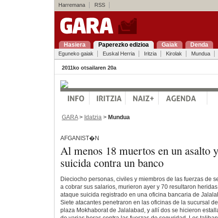
Harremana
RSS
Hasiera
Paperezko edizioa
Gaiak
Denda
Eguneko gaiak
Euskal Herria
Iritzia
Kirolak
Mundua
2011ko otsailaren 20a
GARA
>
Idatzia
>
Mundua
AFGANIST�N
Al menos 18 muertos en un asalto y
suicida contra un banco
Dieciocho personas, civiles y miembros de las fuerzas de 
a cobrar sus salarios, murieron ayer y 70 resultaron heridas
ataque suicida registrado en una oficina bancaria de Jalala
Siete atacantes penetraron en las oficinas de la sucursal d
plaza Mokhaborat de Jalalabad, y allí dos se hicieron estall