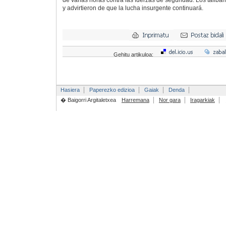
de varias horas contra las fuerzas de seguridad. Los taliba
y advirtieron de que la lucha insurgente continuará.
Gehitu artikuloa:
Hasiera
Paperezko edizioa
Gaiak
Denda
� Baigorri Argitaletxea
Harremana
Nor gara
Iragarkiak