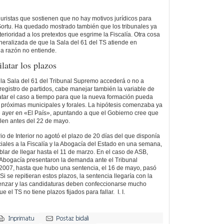
uristas que sostienen que no hay motivos jurídicos para
 Sortu. Ha quedado mostrado también que los tribunales ya
erioridad a los pretextos que esgrime la Fiscalía. Otra cosa
eneralizada de que la Sala del 61 del TS atiende en
a razón no entiende.
ilatar los plazos
i la Sala del 61 del Tribunal Supremo accederá o no a
 registro de partidos, cabe manejar también la variable de
tratar el caso a tiempo para que la nueva formación pueda
s próximas municipales y forales. La hipótesis comenzaba ya
 ayer en «El País», apuntando a que el Gobierno cree que
allen antes del 22 de mayo.
io de Interior no agotó el plazo de 20 días del que disponía
iciales a la Fiscalía y la Abogacía del Estado en una semana,
lar de llegar hasta el 11 de marzo. En el caso de ASB,
a Abogacía presentaron la demanda ante el Tribunal
 2007, hasta que hubo una sentencia, el 16 de mayo, pasó
i se repitieran estos plazos, la sentencia llegaría con la
nzar y las candidaturas deben confeccionarse mucho
 el TS no tiene plazos fijados para fallar. I. I.