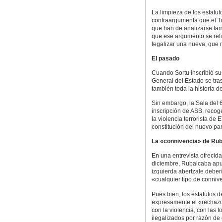
La limpieza de los estatut
contraargumenta que el Tr
que han de analizarse ta
que ese argumento se refi
legalizar una nueva, que 
El pasado
Cuando Sortu inscribió sus 
General del Estado se tra
también toda la historia d
Sin embargo, la Sala del 
inscripción de ASB, recog
la violencia terrorista de 
constitución del nuevo par
La «connivencia» de Ru
En una entrevista ofrecida
diciembre, Rubalcaba apun
izquierda abertzale deber
«cualquier tipo de connive
Pues bien, los estatutos d
expresamente el «rechazo 
con la violencia, con las 
ilegalizados por razón de