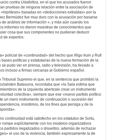
uicio contra Udalbiltza, en el que los acusados fueron
ían pruebas de ninguna relación entre la asociación de
o «hipótesis» basadas en «deducciones extraídas» por la
ómez Bermúdez fue muy duro con la acusación por basarse
s de análisis de información », y más aún cuando los
hos informes no dieron muestras de conocimientos que
lquier cosa que sus componentes no pudieran deducir
d de expertos.
» policial de «continuidad» del hecho que Iñigo Iruin y Rufi
 bases políticas y estatutarias de la nueva formación de la
e se pudo ver en prensa, radio y televisión, ha llevado a
cos incluso a firmas cercanas al Gobierno español.
o Tribunal Supremo el que, en la sentencia que prohibió la
Sozialisten Batasuna, recordaba que «la Sala estima que
miembros de la izquierda abertzale crear un instrumento
voluntad colectiva», siempre que ese «nuevo partido político
te un mero instrumento de continuación o sucesión del
ependencia, insistimos, de los fines que persiga y de la
responda».
 no continuidad está satisfecho en los estatutos de Sortu,
n rompe explícitamente con los modelos organizativos
los partidos ilegalizados o disueltos, además de rechazar
es» el uso de la violencia, también expresamente la de