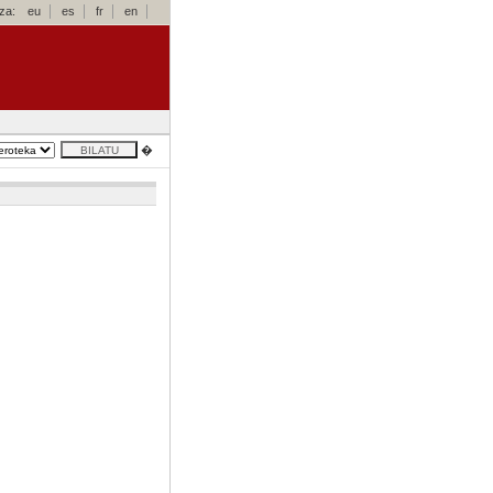
za:
eu
es
fr
en
�