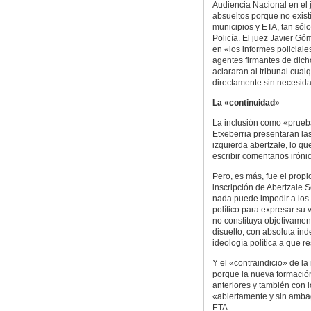
Audiencia Nacional en el j
absueltos porque no exist
municipios y ETA, tan sól
Policía. El juez Javier G
en «los informes policiale
agentes firmantes de dic
aclararan al tribunal cua
directamente sin necesida
La «continuidad»
La inclusión como «prueba
Etxeberria presentaran las
izquierda abertzale, lo qu
escribir comentarios iróni
Pero, es más, fue el propi
inscripción de Abertzale 
nada puede impedir a los 
político para expresar su 
no constituya objetivamen
disuelto, con absoluta ind
ideología política a que 
Y el «contraindicio» de la
porque la nueva formació
anteriores y también con 
«abiertamente y sin ambag
ETA.