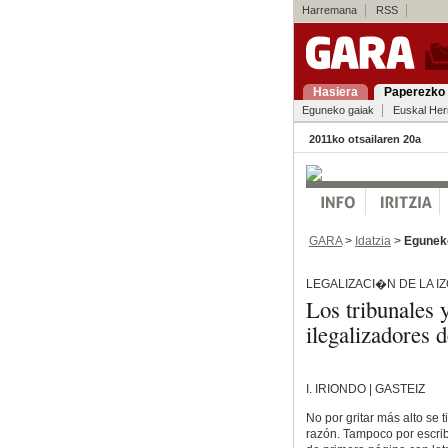
Harremana
RSS
Hasiera
Paperezko 
Eguneko gaiak
Euskal Her
2011ko otsailaren 20a
GARA
>
Idatzia
>
Egunek
LEGALIZACI�N DE LA I
Los tribunales y
ilegalizadores d
I. IRIONDO | GASTEIZ
No por gritar más alto se 
razón. Tampoco por escribir