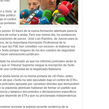
tras más
n a Sortu `al
tido político
jo el control
las portadas
»
 jueves. El futuro de la nueva formación abertzale parecía
uiera de echar a andar. Pero ese mismo día, los portavoces
ociaciones de jueces -José Luis Ramírez, de Jueces para la
ra, de la mayoritaria Asociación Profesional de la
en que las FSE han cometido «un exceso» al elaborar sus
re Sortu porque ninguno de los dos cuerpos de seguridad
hacer valoraciones jurídicas».
stado ha anunciado ya que los informes policiales serán la
n que el Tribunal Supremo niegue la inscripción de Sortu
 de una continuidad de la ilegalizada Batasuna.
n podía leerse en la misma portada de «El País» antes
ón de que «Sortu ha sido ejecutado bajo el control de ETA»,
es policiales apoyada por «pruebas directas que demuestren
la izquierda abertzale hablaran de formar un partido que
olencia y tampoco documentos o declaraciones específicos
 que depende de ETA y que su proclamada independencia
onviene recordar la todavía reciente sentencia de la