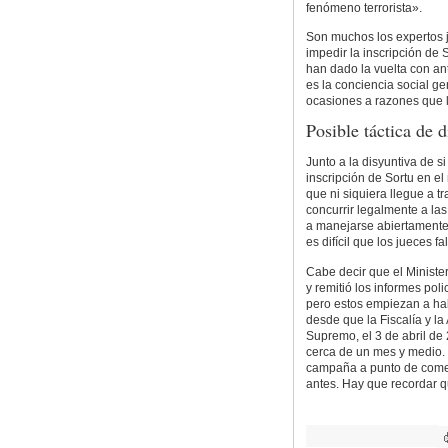
fenómeno terrorista».
Son muchos los expertos j
impedir la inscripción de
han dado la vuelta con ant
es la conciencia social g
ocasiones a razones que l
Posible táctica de d
Junto a la disyuntiva de s
inscripción de Sortu en el
que ni siquiera llegue a 
concurrir legalmente a la
a manejarse abiertamente
es difícil que los jueces f
Cabe decir que el Minister
y remitió los informes pol
pero estos empiezan a hab
desde que la Fiscalía y l
Supremo, el 3 de abril de
cerca de un mes y medio. S
campaña a punto de come
antes. Hay que recordar que