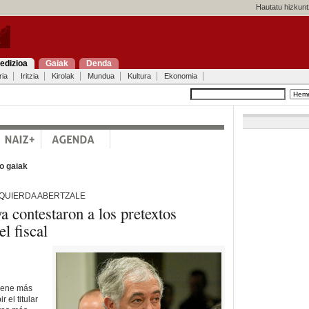
Hautatu hizkunt
edizioa
Gaiak
Denda
ria
Iritzia
Kirolak
Mundua
Kultura
Ekonomia
o gaiak
ZQUIERDA ABERTZALE
a contestaron a los pretextos
el fiscal
tiene más
 el titular