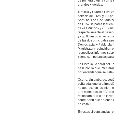
de primera página con le
grandes y gordas.
«Policía y Guardia Civil ve
servicio de ETA'» y «El par
Sortu ha sido ejecutado ba
de ETA» se podía leer en 
de «El Mundo» y «El País
respectivamente el pasado
ya guillotinado antes siq
de las dos principales as
Democracia, y Pablo Llane
Magistratura- coincidían 
respectivos informes sob
«tiene competencias para 
La Fiscalía General del E
base con la que intentará
por entender que se trata
Ocurre, sin embargo, segú
señalada, que la afirmaci
no aparece en los inform
que miembros de ETA o de 
rechazara el uso de la vi
sobre Sortu que prueben
no es tal».
En estas circunstancias, c