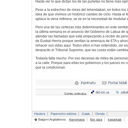
Hasta ver lo que dictan los de las puñetas no tiene más opi
Pese a la estrechez de miras del lehendakari, en todos los 
idea de que vivimos un histórico cambio de ciclo. Hasta el 
aplaca la vena mitinera, se ve en la necesidad de modular e
Pero una de las certezas más determinantes en este sentid
la última semana es el anuncio del Gobierno de Lakua de 
atender las llamadas que está empezando a recibir de pe
de Euskal Herria porque sentían la amenaza de ETA y ahora
rehacer sus vidas aquí. Todos ellos sí han entendido, sin e
despacito el Tribunal Supremo, que las cosas están cambia
Todavía falta mucho. Por eso decenas de miles de personas
a la calle. Porque para ellas los gobiernos y los jueces no ce
que la condicionan.
Gehitu artikuloa:
Hasiera
Paperezko edizioa
Gaiak
Denda
� Baigorri Argitaletxea
Harremana
Nor gara
Iragarkiak