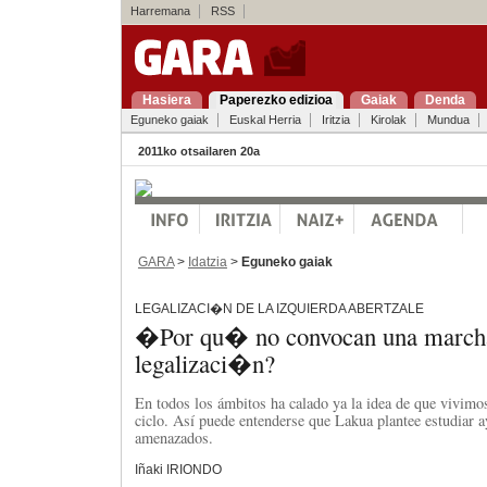
Harremana
RSS
Hasiera
Paperezko edizioa
Gaiak
Denda
Eguneko gaiak
Euskal Herria
Iritzia
Kirolak
Mundua
2011ko otsailaren 20a
GARA
>
Idatzia
>
Eguneko gaiak
LEGALIZACI�N DE LA IZQUIERDA ABERTZALE
�Por qu� no convocan una marcha
legalizaci�n?
En todos los ámbitos ha calado ya la idea de que vivimo
ciclo. Así puede entenderse que Lakua plantee estudiar a
amenazados.
Iñaki IRIONDO