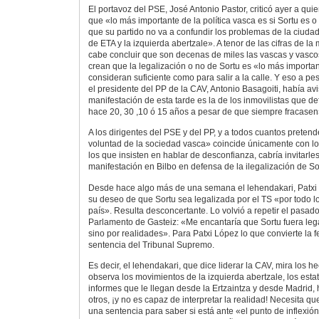
El portavoz del PSE, José Antonio Pastor, criticó ayer a qui
que «lo más importante de la política vasca es si Sortu es o
que su partido no va a confundir los problemas de la ciudad
de ETA y la izquierda abertzale». A tenor de las cifras de la
cabe concluir que son decenas de miles las vascas y vasco
crean que la legalización o no de Sortu es «lo más importa
consideran suficiente como para salir a la calle. Y eso a p
el presidente del PP de la CAV, Antonio Basagoiti, había av
manifestación de esta tarde es la de los inmovilistas que 
hace 20, 30 ,10 ó 15 años a pesar de que siempre fracasen
A los dirigentes del PSE y del PP, y a todos cuantos preten
voluntad de la sociedad vasca» coincide únicamente con lo
los que insisten en hablar de desconfianza, cabría invitar
manifestación en Bilbo en defensa de la ilegalización de So
Desde hace algo más de una semana el lehendakari, Patxi
su deseo de que Sortu sea legalizada por el TS «por todo lo 
país». Resulta desconcertante. Lo volvió a repetir el pasado
Parlamento de Gasteiz: «Me encantaría que Sortu fuera lega
sino por realidades». Para Patxi López lo que convierte la 
sentencia del Tribunal Supremo.
Es decir, el lehendakari, que dice liderar la CAV, mira los h
observa los movimientos de la izquierda abertzale, los estat
informes que le llegan desde la Ertzaintza y desde Madrid,
otros, ¡y no es capaz de interpretar la realidad! Necesita q
una sentencia para saber si está ante «el punto de inflexión 