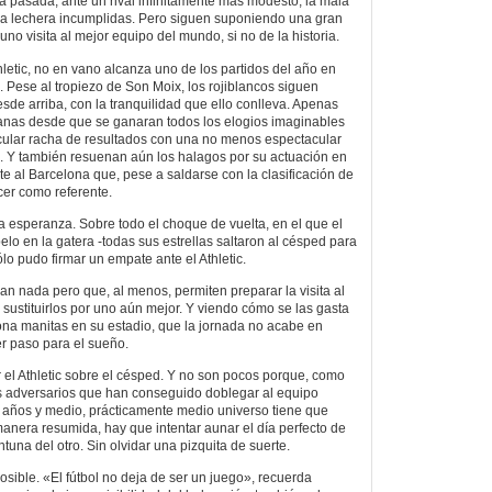
pasada, ante un rival infinitamente más modesto, la mala
la lechera incumplidas. Pero siguen suponiendo una gran
uno visita al mejor equipo del mundo, si no de la historia.
hletic, no en vano alcanza uno de los partidos del año en
. Pese al tropiezo de Son Moix, los rojiblancos siguen
esde arriba, con la tranquilidad que ello conlleva. Apenas
anas desde que se ganaran todos los elogios imaginables
cular racha de resultados con una no menos espectacular
g. Y también resuenan aún los halagos por su actuación en
nte al Barcelona que, pese a saldarse con la clasificación de
cer como referente.
a esperanza. Sobre todo el choque de vuelta, en el que el
lo en la gatera -todas sus estrellas saltaron al césped para
lo pudo firmar un empate ante el Athletic.
 nada pero que, al menos, permiten preparar la visita al
 sustituirlos por uno aún mejor. Y viendo cómo se las gasta
ona manitas en su estadio, que la jornada no acabe en
er paso para el sueño.
r el Athletic sobre el césped. Y no son pocos porque, como
 adversarios que han conseguido doblegar al equipo
s años y medio, prácticamente medio universo tiene que
nera resumida, hay que intentar aunar el día perfecto de
tuna del otro. Sin olvidar una pizquita de suerte.
posible. «El fútbol no deja de ser un juego», recuerda