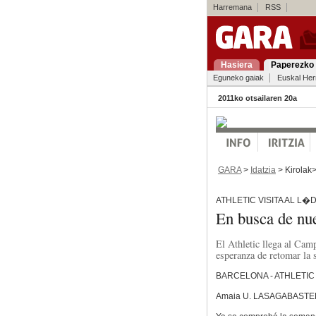
Harremana
RSS
Hasiera
Paperezko 
Eguneko gaiak
Euskal Her
2011ko otsailaren 20a
GARA
>
Idatzia
> Kirolak
ATHLETIC VISITA AL L�
En busca de nu
El Athletic llega al Camp
esperanza de retomar la 
BARCELONA - ATHLETIC
Amaia U. LASAGABASTE