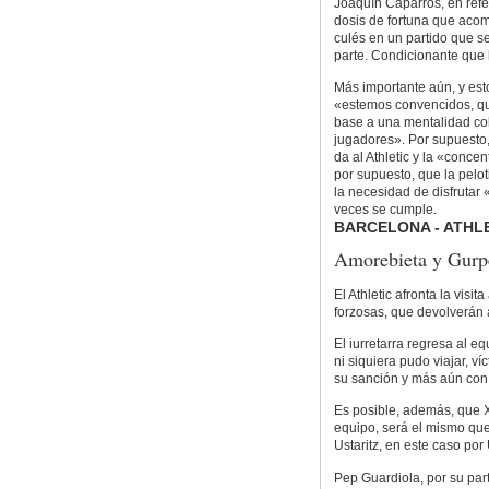
Joaquín Caparrós, en refer
dosis de fortuna que acom
culés en un partido que s
parte. Condicionante que 
Más importante aún, y es
«estemos convencidos, qu
base a una mentalidad col
jugadores». Por supuesto,
da al Athletic y la «conce
por supuesto, que la pelo
la necesidad de disfrutar
veces se cumple.
BARCELONA - ATHL
Amorebieta y Gurpe
El Athletic afronta la vis
forzosas, que devolverán 
El iurretarra regresa al 
ni siquiera pudo viajar, v
su sanción y más aún con 
Es posible, además, que Xab
equipo, será el mismo que 
Ustaritz, en este caso por
Pep Guardiola, por su parte