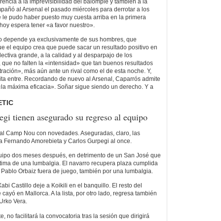
encia a la imprevisibilidad del balompié y también a la
pañó al Arsenal el pasado miércoles para derrotar a los
e le pudo haber puesto muy cuesta arriba en la primera
hoy espera tener «a favor nuestro».
to depende ya exclusivamente de sus hombres, que
e el equipo crea que puede sacar un resultado positivo en
ectiva grande, a la calidad y al desparpajo de los
 que no falten la «intensidad» que tan buenos resultados
ntración», más aún ante un rival como el de esta noche. Y,
tita entre. Recordando de nuevo al Arsenal, Caparrós admite
 «la máxima eficacia». Soñar sigue siendo un derecho. Y a
ETIC
gi tienen asegurado su regreso al equipo
ita al Camp Nou con novedades. Aseguradas, claro, las
a Fernando Amorebieta y Carlos Gurpegi al once.
equipo dos meses después, en detrimento de un San José que
íctima de una lumbalgia. El navarro recupera plaza cumplida
Pablo Orbaiz fuera de juego, también por una lumbalgia.
i Castillo deje a Koikili en el banquillo. El resto del
cayó en Mallorca. A la lista, por otro lado, regresa también
 Urko Vera.
, no facilitará la convocatoria tras la sesión que dirigirá