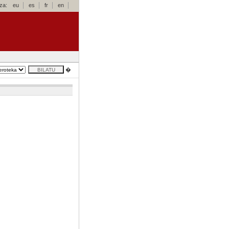
za:
eu
es
fr
en
�