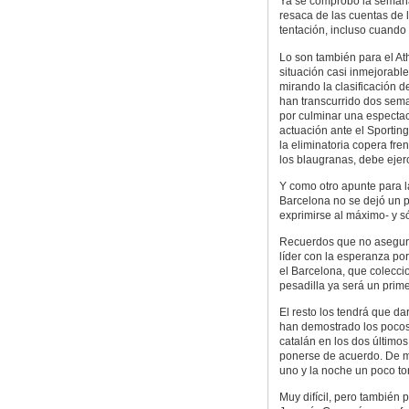
Ya se comprobó la semana 
resaca de las cuentas de 
tentación, incluso cuando 
Lo son también para el At
situación casi inmejorable
mirando la clasificación d
han transcurrido dos sem
por culminar una especta
actuación ante el Sportin
la eliminatoria copera fre
los blaugranas, debe ejer
Y como otro apunte para l
Barcelona no se dejó un pe
exprimirse al máximo- y só
Recuerdos que no aseguran
líder con la esperanza por
el Barcelona, que colecci
pesadilla ya será un prim
El resto los tendrá que da
han demostrado los pocos
catalán en los dos último
ponerse de acuerdo. De ma
uno y la noche un poco ton
Muy difícil, pero también 