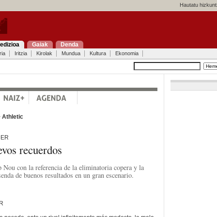
Hautatu hizkunt
edizioa
Gaiak
Denda
ria
Iritzia
Kirolak
Mundua
Kultura
Ekonomia
>
Athletic
DER
evos recuerdos
 Nou con la referencia de la eliminatoria copera y la
senda de buenos resultados en un gran escenario.
R