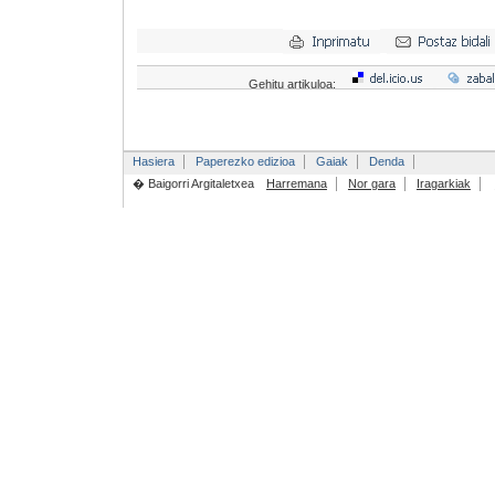
Gehitu artikuloa:
Hasiera
Paperezko edizioa
Gaiak
Denda
� Baigorri Argitaletxea
Harremana
Nor gara
Iragarkiak