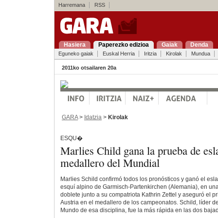
Harremana
RSS
Hasiera
Paperezko edizioa
Gaiak
Denda
Eguneko gaiak
Euskal Herria
Iritzia
Kirolak
Mundua
2011ko otsailaren 20a
GARA
>
Idatzia
>
Kirolak
ESQU�
Marlies Child gana la prueba de esla
medallero del Mundial
Marlies Schild confirmó todos los pronósticos y ganó el esl
esquí alpino de Garmisch-Partenkirchen (Alemania), en una
doblete junto a su compatriota Kathrin Zettel y aseguró el pr
Austria en el medallero de los campeonatos. Schild, líder 
Mundo de esa disciplina, fue la más rápida en las dos baja