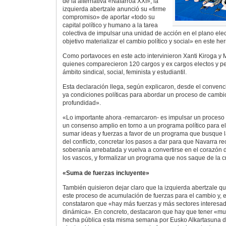
de la alternativa «Nafarroa XXI», la
izquierda abertzale anunció su «firme
compromiso» de aportar «todo su
capital político y humano a la tarea
colectiva de impulsar una unidad de acción en el plano ele
objetivo materializar el cambio político y social» en este her
Como portavoces en este acto intervinieron Xanti Kiroga y 
quienes comparecieron 120 cargos y ex cargos electos y pe
ámbito sindical, social, feminista y estudiantil.
Esta declaración llega, según explicaron, desde el conven
ya condiciones políticas para abordar un proceso de cambio 
profundidad».
«Lo importante ahora -remarcaron- es impulsar un proceso pa
un consenso amplio en torno a un programa político para e
sumar ideas y fuerzas a favor de un programa que busque l
del conflicto, concretar los pasos a dar para que Navarra 
soberanía arrebatada y vuelva a convertirse en el corazón de
los vascos, y formalizar un programa que nos saque de la cri
«Suma de fuerzas incluyente»
También quisieron dejar claro que la izquierda abertzale q
este proceso de acumulación de fuerzas para el cambio y, 
constataron que «hay más fuerzas y más sectores interesado
dinámica». En concreto, destacaron que hay que tener «muy
hecha pública esta misma semana por Eusko Alkartasuna d