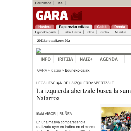
Harremana
RSS
Hasiera
Paperezko edizioa
Gaiak
Denda
Eguneko gaiak
Euskal Herria
Iritzia
Kirolak
Mundua
2011ko otsailaren 20a
GARA
>
Idatzia
>
Eguneko gaiak
LEGALIZACI�N DE LA IZQUIERDA ABERTZALE
La izquierda abertzale busca la sum
Nafarroa
Iñaki VIGOR | IRUÑEA
En una masiva comparecencia
realizada ayer en Iruñea en el marco