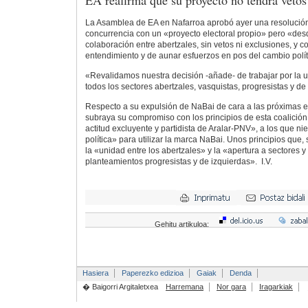
La Asamblea de EA en Nafarroa aprobó ayer una resolución
concurrencia con un «proyecto electoral propio» pero «de
colaboración entre abertzales, sin vetos ni exclusiones, y 
entendimiento y de aunar esfuerzos en pos del cambio políti
«Revalidamos nuestra decisión -añade- de trabajar por la 
todos los sectores abertzales, vasquistas, progresistas y d
Respecto a su expulsión de NaBai de cara a las próximas e
subraya su compromiso con los principios de esta coalición,
actitud excluyente y partidista de Aralar-PNV», a los que nie
política» para utilizar la marca NaBai. Unos principios que,
la «unidad entre los abertzales» y la «apertura a sectores 
planteamientos progresistas y de izquierdas». I.V.
Gehitu artikuloa:
Hasiera
Paperezko edizioa
Gaiak
Denda
� Baigorri Argitaletxea
Harremana
Nor gara
Iragarkiak