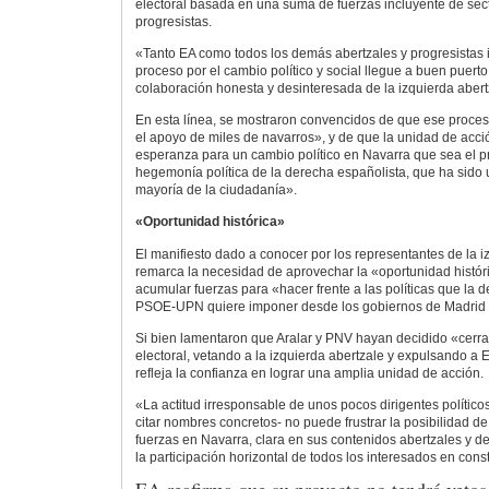
electoral basada en una suma de fuerzas incluyente de sect
progresistas.
«Tanto EA como todos los demás abertzales y progresistas 
proceso por el cambio político y social llegue a buen puert
colaboración honesta y desinteresada de la izquierda abert
En esta línea, se mostraron convencidos de que ese proceso
el apoyo de miles de navarros», y de que la unidad de acció
esperanza para un cambio político en Navarra que sea el pri
hegemonía política de la derecha españolista, que ha sido 
mayoría de la ciudadanía».
«Oportunidad histórica»
El manifiesto dado a conocer por los representantes de la i
remarca la necesidad de aprovechar la «oportunidad histór
acumular fuerzas para «hacer frente a las políticas que la 
PSOE-UPN quiere imponer desde los gobiernos de Madrid
Si bien lamentaron que Aralar y PNV hayan decidido «cerrar
electoral, vetando a la izquierda abertzale y expulsando a 
refleja la confianza en lograr una amplia unidad de acción.
«La actitud irresponsable de unos pocos dirigentes políticos
citar nombres concretos- no puede frustrar la posibilidad 
fuerzas en Navarra, clara en sus contenidos abertzales y d
la participación horizontal de todos los interesados en const
EA reafirma que su proyecto no tendrá vetos