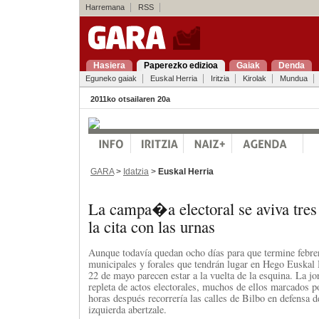
Harremana
RSS
Hasiera
Paperezko edizioa
Gaiak
Denda
Eguneko gaiak
Euskal Herria
Iritzia
Kirolak
Mundua
2011ko otsailaren 20a
GARA
>
Idatzia
>
Euskal Herria
La campa�a electoral se aviva tres
la cita con las urnas
Aunque todavía quedan ocho días para que termine febrer
municipales y forales que tendrán lugar en Hego Euskal H
22 de mayo parecen estar a la vuelta de la esquina. La jo
repleta de actos electorales, muchos de ellos marcados p
horas después recorrería las calles de Bilbo en defensa de
izquierda abertzale.