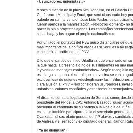
«Usurpadores, unionistas...»
A poca distancia de la plaza Aita Donostia, en el Palacio Eu
Conferencia Municipal y Foral, que será clausurada hoy po
patente en su intervención José Luis Pastor, los participan
fueron ajenos a la manifestación. «Nosotros -comentó- no 
hacer la ola a proyectos ajenos. Las campañas preelectora
se las haga y las pague el propio nacionalismo».
Por un lado, el portavoz del PSE quiso distanciarse de qui
más importante de la política vasca es si Sortu es o no ilegal
concentró sus críticas en el PNV.
Dijo que el partido de Iñigo Urkullu «sigue encerrado en su p
la que hasta la presencia o no de sus dirigentes en una ma
ir y venir de mensajes contradictorios». Según recogía la 
esta larga campaña electoral que se avecina se van a agud
excluyentes» de quienes «deslegitiman» las instituciones
clara alusión al PNV. «Nos consideran usurpadores, invasor
unionistas, colonos españoles y otras tonterías semejantes
Al discurso contra la legalización de Sortu se sumó, desde t
presidente del PP de la CAV, Antonio Basagoti, quien acudi
presentar al candidato de su partido a la Alcaldía de Iruña 
este acto también participaron a la el secretario general de
Oyarzábal, el secretario general del PP alavés y candidato 
de Andrés, y el senador y ex diputado general, Ramón Raba
«Ya no disimulan»