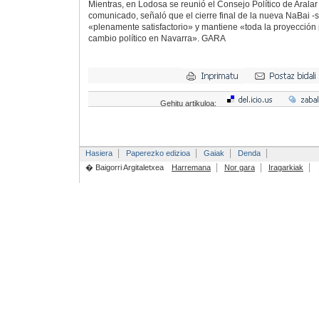
Mientras, en Lodosa se reunió el Consejo Político de Aralar
comunicado, señaló que el cierre final de la nueva NaBai -s
«plenamente satisfactorio» y mantiene «toda la proyección 
cambio político en Navarra». GARA
Gehitu artikuloa:
Hasiera
Paperezko edizioa
Gaiak
Denda
� Baigorri Argitaletxea
Harremana
Nor gara
Iragarkiak