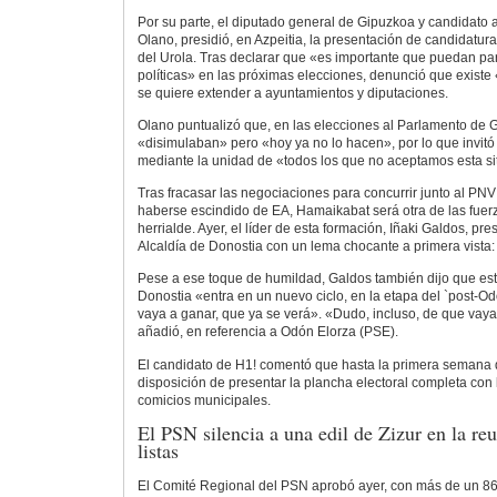
Por su parte, el diputado general de Gipuzkoa y candidato a
Olano, presidió, en Azpeitia, la presentación de candidatu
del Urola. Tras declarar que «es importante que puedan par
políticas» en las próximas elecciones, denunció que exist
se quiere extender a ayuntamientos y diputaciones.
Olano puntualizó que, en las elecciones al Parlamento de G
«disimulaban» pero «hoy ya no lo hacen», por lo que invitó 
mediante la unidad de «todos los que no aceptamos esta si
Tras fracasar las negociaciones para concurrir junto al P
haberse escindido de EA, Hamaikabat será otra de las fuerz
herrialde. Ayer, el líder de esta formación, Iñaki Galdos, pr
Alcaldía de Donostia con un lema chocante a primera vista
Pese a ese toque de humildad, Galdos también dijo que es
Donostia «entra en un nuevo ciclo, en la etapa del `post-O
vaya a ganar, que ya se verá». «Dudo, incluso, de que vaya 
añadió, en referencia a Odón Elorza (PSE).
El candidato de H1! comentó que hasta la primera semana d
disposición de presentar la plancha electoral completa con 
comicios municipales.
El PSN silencia a una edil de Zizur en la re
listas
El Comité Regional del PSN aprobó ayer, con más de un 86,