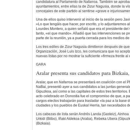
candidatura al Parlamento de Nafarroa. También se aprobar
ayuntamientos, entre ellas la de Zizur Nagusia, donde la vís
concejales de este partido al sentirse «grave e injuriosam
Una de ellos quiso intervenir al inicio de la sesión pero Javi
«Lo que tengáis que hacer, por escrito, y lo adjuntaremos al 
Lourdes Montero, a quien señaló que era el presidente del 
tanto, «el que mando». Añadió que las intervenciones se p
parte de la reunión, ya a puerta cerrada para los medios d
Los tres ediles de Zizur Nagusia dimitieron después de que 
Organización, José Luis Izco, les comunicara que no acept
nuevas listas por no mostrar la suficiente «firmeza frente al 
GARA
Aralar presenta sus candidatos para Bizkaia
Aralar, que en Nafarroa se presentará en coalición con el P
NaBai, presentó ayer a sus candidatos a las juntas general
Gipuzkoa, así como a las capitales de estos tres territorios.
acto celebrado en Donostia fue el compromiso de que, a par
cargos electos trabajarán para trasladar «la paz a la base d
ciudades y los pueblos de Euskal Herria, tan necesitados d
Los cabezas de lista serán Andrés Landa (Gasteiz), Ainhoa 
Urkidi (Bilbo), Iñaki Aldekoa (Araba), Rebeka Ubera (Gipuz
(Bizkaia).