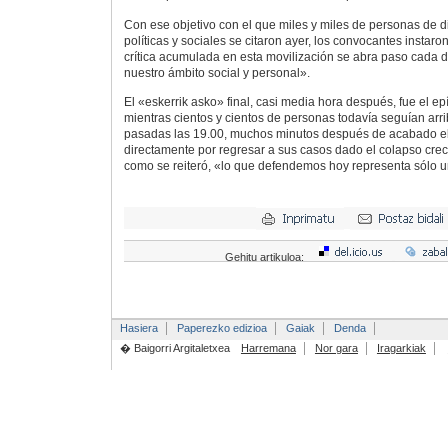
Con ese objetivo con el que miles y miles de personas de di
políticas y sociales se citaron ayer, los convocantes instar
crítica acumulada en esta movilización se abra paso cada d
nuestro ámbito social y personal».
El «eskerrik asko» final, casi media hora después, fue el e
mientras cientos y cientos de personas todavía seguían arri
pasadas las 19.00, muchos minutos después de acabado el 
directamente por regresar a sus casos dado el colapso creci
como se reiteró, «lo que defendemos hoy representa sólo 
Gehitu artikuloa:
Hasiera
Paperezko edizioa
Gaiak
Denda
� Baigorri Argitaletxea
Harremana
Nor gara
Iragarkiak