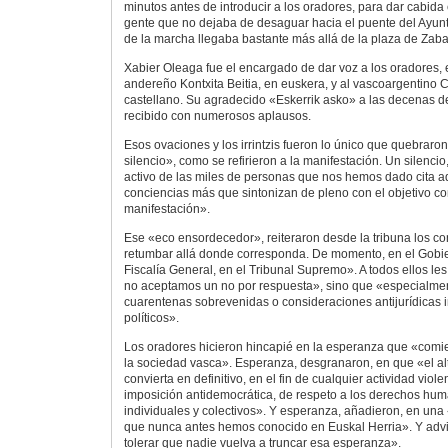
minutos antes de introducir a los oradores, para dar cabid
gente que no dejaba de desaguar hacia el puente del Ayunt
de la marcha llegaba bastante más allá de la plaza de Zaba
Xabier Oleaga fue el encargado de dar voz a los oradores, e
andereño Kontxita Beitia, en euskera, y al vascoargentino 
castellano. Su agradecido «Eskerrik asko» a las decenas de
recibido con numerosos aplausos.
Esos ovaciones y los irrintzis fueron lo único que quebraro
silencio», como se refirieron a la manifestación. Un silencio
activo de las miles de personas que nos hemos dado cita aqu
conciencias más que sintonizan de pleno con el objetivo co
manifestación».
Ese «eco ensordecedor», reiteraron desde la tribuna los c
retumbar allá donde corresponda. De momento, en el Gobi
Fiscalía General, en el Tribunal Supremo». A todos ellos le
no aceptamos un no por respuesta», sino que «especialmen
cuarentenas sobrevenidas o consideraciones antijurídicas i
políticos».
Los oradores hicieron hincapié en la esperanza que «comi
la sociedad vasca». Esperanza, desgranaron, en que «el al
convierta en definitivo, en el fin de cualquier actividad viole
imposición antidemocrática, de respeto a los derechos human
individuales y colectivos». Y esperanza, añadieron, en una
que nunca antes hemos conocido en Euskal Herria». Y adv
tolerar que nadie vuelva a truncar esa esperanza».