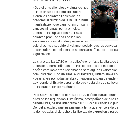
«Que el grito silencioso y plural de hoy
estalle en un efecto multiplicador»,
fueron las palabras finales de los
oradores al término de la multitudinaria
manifestación que caminó, sin gritos ni
cánticos ni lemas, por la principal
arteria de la capital bilbaina. Estas
palabras pronunciadas desde las
escalinatas consistoriales pusieron tan
sólo el punto y seguido al «clamor social» que los convoca
desencadene con el lema de su pancarta. Escueto, pero cla
legalizazioa''.
La cita era a las 17.30 en la calle Autonomía, a la altura de L
antes de la hora señalada, rostros conocidos del mundo de l
hacían corrillos o eran reclamados para algunas valoracio
comunicación. Uno de ellos, Aitor Bezares, juntero alavés 
«de una vez por todas se abra un escenario para defender 
advirtiendo al Estado español de que «esta ola que se leva
en la inundación de mañana».
Peio Urizar, secretario general de EA, o Iñigo Iturrate, parl
otros de los requeridos. Este último, acompañado de otros 
peneuvistas, de una integrante del GBB y del candidato jelk
Donostia, explicó que su asistencia tenía que ver con «la 
la democracia, el derecho a la libertad de expresión y parti