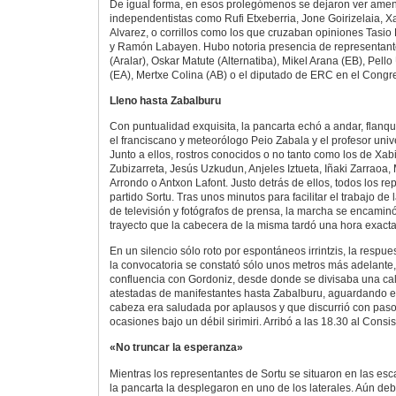
De igual forma, en esos prolegómenos se dejaron ver amen
independentistas como Rufi Etxeberria, Jone Goirizelaia, X
Alvarez, o corrillos como los que cruzaban opiniones Tasio 
y Ramón Labayen. Hubo notoria presencia de representante
(Aralar), Oskar Matute (Alternatiba), Mikel Arana (EB), Pell
(EA), Mertxe Colina (AB) o el diputado de ERC en el Congr
Lleno hasta Zabalburu
Con puntualidad exquisita, la pancarta echó a andar, flan
el franciscano y meteorólogo Peio Zabala y el profesor unive
Junto a ellos, rostros conocidos o no tanto como los de Xab
Zubizarreta, Jesús Uzkudun, Anjeles Iztueta, Iñaki Zarraoa
Arrondo o Antxon Lafont. Justo detrás de ellos, todos los r
partido Sortu. Tras unos minutos para facilitar el trabajo d
de televisión y fotógrafos de prensa, la marcha se encaminó
trayecto que la cabecera de la misma tardó una hora exacta 
En un silencio sólo roto por espontáneos irrintzis, la respues
la convocatoria se constató sólo unos metros más adelante, j
confluencia con Gordoniz, desde donde se divisaba una ca
atestadas de manifestantes hasta Zabalburu, aguardando el
cabeza era saludada por aplausos y que discurrió con paso
ocasiones bajo un débil sirimiri. Arribó a las 18.30 al Consis
«No truncar la esperanza»
Mientras los representantes de Sortu se situaron en las esc
la pancarta la desplegaron en uno de los laterales. Aún de