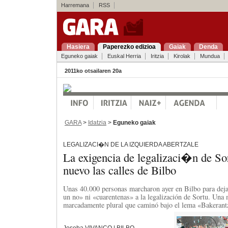
Harremana
RSS
Hasiera
Paperezko edizioa
Gaiak
Denda
Eguneko gaiak
Euskal Herria
Iritzia
Kirolak
Mundua
2011ko otsailaren 20a
GARA
>
Idatzia
>
Eguneko gaiak
LEGALIZACI�N DE LA IZQUIERDA ABERTZALE
La exigencia de legalizaci�n de So
nuevo las calles de Bilbo
Unas 40.000 personas marcharon ayer en Bilbo para deja
un no» ni «cuarentenas» a la legalización de Sortu. Una 
marcadamente plural que caminó bajo el lema «Bakerantz
Joseba VIVANCO | BILBO