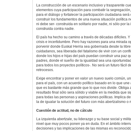
La construcción de un escenario inclusivo y trasparente cu
elementos cuya participación para combatir la segregación
para el diálogo y fortalecer la participación ciudadana será
construir los fundamentos de una nueva situación política 
ni debe ser- construida en solitario por nadie, ni sólo por la
construida contra nadie.
El país ha hecho su camino a través de décadas difíciles. Y
crisis e incertidumbre. Pero hay razones para una mirada op
porvenir donde Euskal Herria sea gobernada desde la libre
cuidadanos, sea liberada del fatalismo de vivir con un confl
donde los hijos e hijas del país puedan construir una paz 
padres, donde el sueño de la igualdad sea una oportunidad
para todos los proyectos políticos-. No será un futuro fácil 
retrocesos.
Exige encontrar y poner en valor un nuevo suelo común, un
para el país, con un acuerdo político basado en lo que une
que es bastante más grande que lo que nos divide. Obliga a
resultado final sólo sera sólido y viable en la medida que 
para todas las personas y aspiraciones políticas. Implica 
la de igualar la solución del futuro con más abertzalismo o
Cuestión de actitud, no de cálculo
La izquierda abertzale, su liderazgo y su base social y mili
nivel que muy pocos ponen ya en duda. En el ámbito interna
decisiones y las implicaciones de las mismas es reconocido 