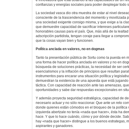
e innovadora que está dotando a las capacidades de un reto
confianzas y energías sociales para poder desplegar todo s
La sociedad vasca dio otra muestra de estar al nivel desea
consciente de la trascendencia del momento y movilizada p
una sociedad exigente consigo misma, y que exige a la clase 
que demuestre capacidad de sacrificar intereses particular
honorables causas para el país. Que, más allá de la lealtad 
adscripción partidista, tengan coraje para llegar a compro
que la cosas vayan bien y funcionen.
Política anclada en valores, no en dogmas
Tanto la presentación pública de Sortu como la puesta en
una forma de hacer política anclada en valores y no en do
búsqueda de soluciones prácticas, la necesidad de ser certe
esencialismos y la inflación de principios que resultan par
instrumentos para encarar una situación política y legislat
demuestran la existencia de una apuesta que está jugando 
táctica. Con capacidad de reacción ante las amenazas, que
oportunidades y sabe dar respuestas excepcionales en sit
Y además proyecta seguridad estratégica, capacidad de de
necesario actuar y no sólo reaccionar. Que ante un reto como
donde quienes están cómodos en el bloqueo de la política 
izquierda abertzale no tenía «nada que hacer», ésta ha de
hace. Y que lo hace cuándo, cómo y por dónde decide. Sa
hay «nada que hacer» distingue a los buenos estrategas, ma
aspirantes y ganadores.