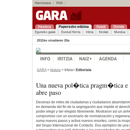
Harremana
RSS
Hasiera
Paperezko edizioa
Gaiak
Denda
Eguneko gaiak
Euskal Herria
Iritzia
Kirolak
Mundua
2011ko otsailaren 20a
GARA
>
Idatzia
> Iritzia>
Editoriala
Una nueva pol�tica pragm�tica e 
abre paso
Decenas de miles de ciudadanas y ciudadanos abarrotaron a
en demanda del fin de la segregación que impide el derech
poder elegir y ser elegido libremente. Mostraron así un anh
compromiso con un escenario de normalización y regenerac
suma nuevos pasos y activa nuevos resortes, como la irrup
del Grupo Internacional de Contacto. Dos ejemplos de una 