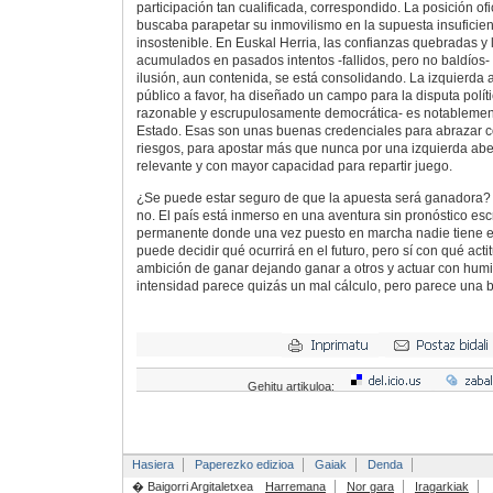
participación tan cualificada, correspondido. La posición of
buscaba parapetar su inmovilismo en la supuesta insuficien
insostenible. En Euskal Herria, las confianzas quebradas y l
acumulados en pasados intentos -fallidos, pero no baldíos- s
ilusión, aun contenida, se está consolidando. La izquierda 
público a favor, ha diseñado un campo para la disputa polít
razonable y escrupulosamente democrática- es notablement
Estado. Esas son unas buenas credenciales para abrazar 
riesgos, para apostar más que nunca por una izquierda abe
relevante y con mayor capacidad para repartir juego.
¿Se puede estar seguro de que la apuesta será ganadora? 
no. El país está inmerso en una aventura sin pronóstico esc
permanente donde una vez puesto en marcha nadie tiene el 
puede decidir qué ocurrirá en el futuro, pero sí con qué acti
ambición de ganar dejando ganar a otros y actuar con humi
intensidad parece quizás un mal cálculo, pero parece una b
Gehitu artikuloa:
Hasiera
Paperezko edizioa
Gaiak
Denda
� Baigorri Argitaletxea
Harremana
Nor gara
Iragarkiak