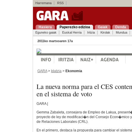
Harremana
RSS
Hasiera
Paperezko edizioa
Gaiak
Denda
Eguneko gaiak
Euskal Herria
Iritzia
Kirolak
Mundua
2011ko martxoaren 17a
GARA
>
Idatzia
>
Ekonomia
La nueva norma para el CES conte
en el sistema de voto
GARA |
Gemma Zabaleta, consejera de Empleo de Lakua, present� 
proyecto de ley de modificaci�n del Consejo Econ�mico y 
de Relaciones Laborales (CRL).
En el primero, destaca la propuesta para cambiar el sistema