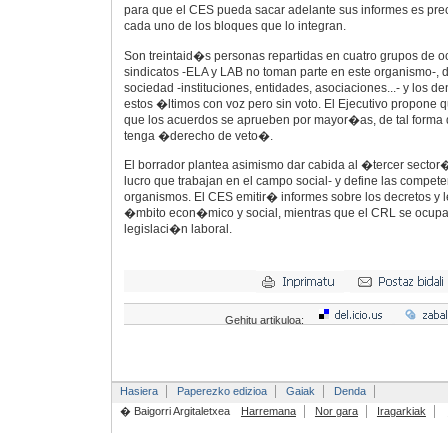
para que el CES pueda sacar adelante sus informes es pre
cada uno de los bloques que lo integran.
Son treintaid�s personas repartidas en cuatro grupos de o
sindicatos -ELA y LAB no toman parte en este organismo-, d
sociedad -instituciones, entidades, asociaciones...- y lo
estos �ltimos con voz pero sin voto. El Ejecutivo propone qu
que los acuerdos se aprueben por mayor�as, de tal forma 
tenga �derecho de veto�.
El borrador plantea asimismo dar cabida al �tercer secto
lucro que trabajan en el campo social- y define las compe
organismos. El CES emitir� informes sobre los decretos y l
�mbito econ�mico y social, mientras que el CRL se ocupa
legislaci�n laboral.
Gehitu artikuloa:
Hasiera
Paperezko edizioa
Gaiak
Denda
� Baigorri Argitaletxea
Harremana
Nor gara
Iragarkiak