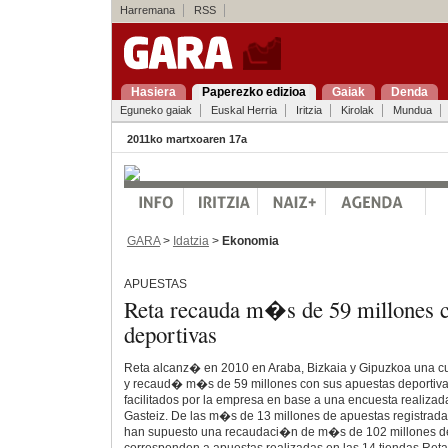
Harremana
RSS
Hasiera
Paperezko edizioa
Gaiak
Denda
Eguneko gaiak
Euskal Herria
Iritzia
Kirolak
Mundua
2011ko martxoaren 17a
GARA
>
Idatzia
>
Ekonomia
APUESTAS
Reta recauda m�s de 59 millones c
deportivas
Reta alcanz� en 2010 en Araba, Bizkaia y Gipuzkoa una 
y recaud� m�s de 59 millones con sus apuestas deportiva
facilitados por la empresa en base a una encuesta realizad
Gasteiz. De las m�s de 13 millones de apuestas registrad
han supuesto una recaudaci�n de m�s de 102 millones de 