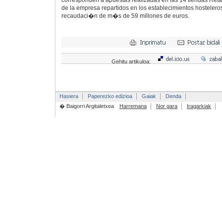
corresponden a apuestas realizadas en las 14 tiendas Reta
de la empresa repartidos en los establecimientos hostelero
recaudaci�n de m�s de 59 millones de euros.
Gehitu artikuloa:
Hasiera
Paperezko edizioa
Gaiak
Denda
� Baigorri Argitaletxea
Harremana
Nor gara
Iragarkiak