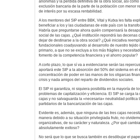
anónimas y la pérdida definitiva de la obra social, así como
exclusión bancaria de la parte de la población con menor re
de interés por su escasa rentabilidad.
A los mentores del SIP entre BBK, Vital y Kutxa les falta exp
beneficiar a los y las ciudadanas de este país con la trans
Habría que preguntarse ahora quién compensará la desapa
social de las cajas. ¿Qué institución repondrá las decenas 
dejar de destinarse a la obra social? ¿Qué iniciativa reempl
fundacionales coadyuvando al desarrollo de nuestro tejido in
primario, a que no se excluya a los más frágiles y necesit
fomento de la competencia financiera y el ahorro popular?
A corto plazo, lo que sí va a evidenciarse serán las reperc
aportará este SIP a la absorción del 50% del sistema en el
concentración de poder en las manos de los oligarcas finan
crisis y nada amigos del reparto de dividendos sociales.
El SIP ni garantiza, ni siquiera posibilita en la mayoría de l
problemas de capitalización y eficiencia. El SIP se carga la 
cajas y no salvaguarda la «necesaria» neutralidad política t
partidarios de la bancarización de las cajas.
Evidente es, además, que ninguna de las tres cajas necesit
manera debido a su situación privilegiada fruto, no olvidem
organizativas, de su carácter y naturaleza. ¿Por qué cambi
absolutamente exitoso?
No será que lo que se busca también es desdibujar el papel