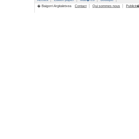
� Baigorri Argitaletxea
Contact
Qui sommes nous
Publicit