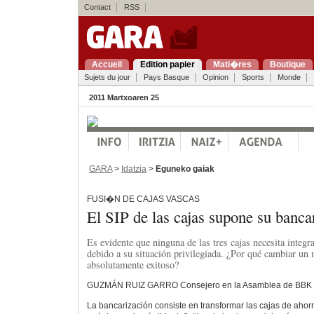
Contact
RSS
Accueil
Edition papier
Mati�res
Boutique
Sujets du jour
Pays Basque
Opinion
Sports
Monde
2011 Martxoaren 25
GARA
>
Idatzia
>
Eguneko gaiak
FUSI�N DE CAJAS VASCAS
El SIP de las cajas supone su banc
Es evidente que ninguna de las tres cajas necesita integr
debido a su situación privilegiada. ¿Por qué cambiar un
absolutamente exitoso?
GUZMÁN RUIZ GARRO Consejero en la Asamblea de BBK
La bancarización consiste en transformar las cajas de aho