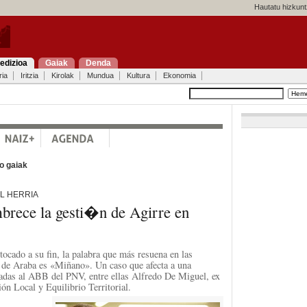
Hautatu hizkunt
edizioa
Gaiak
Denda
ria
Iritzia
Kirolak
Mundua
Kultura
Ekonomia
o gaiak
L HERRIA
rece la gesti�n de Agirre en
tocado a su fin, la palabra que más resuena en las
n de Araba es «Miñano». Un caso que afecta a una
gadas al ABB del PNV, entre ellas Alfredo De Miguel, ex
ón Local y Equilibrio Territorial.