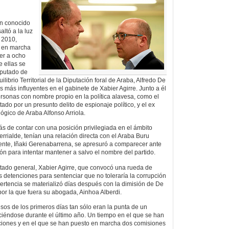
n conocido
ltó a la luz
 2010,
o en marcha
er a ocho
e ellas se
iputado de
librio Territorial de la Diputación foral de Araba, Alfredo De
os más influyentes en el gabinete de Xabier Agirre. Junto a él
ersonas con nombre propio en la política alavesa, como el
putado por un presunto delito de espionaje político, y el ex
ógico de Araba Alfonso Arriola.
 de contar con una posición privilegiada en el ámbito
errialde, tenían una relación directa con el Araba Buru
ente, Iñaki Gerenabarrena, se apresuró a comparecer ante
n para intentar mantener a salvo el nombre del partido.
utado general, Xabier Agirre, que convocó una rueda de
s detenciones para sentenciar que no toleraría la corrupción
ertencia se materializó días después con la dimisión de De
por la que fuera su abogada, Ainhoa Alberdi.
sos de los primeros días tan sólo eran la punta de un
iéndose durante el último año. Un tiempo en el que se han
iones y en el que se han puesto en marcha dos comisiones