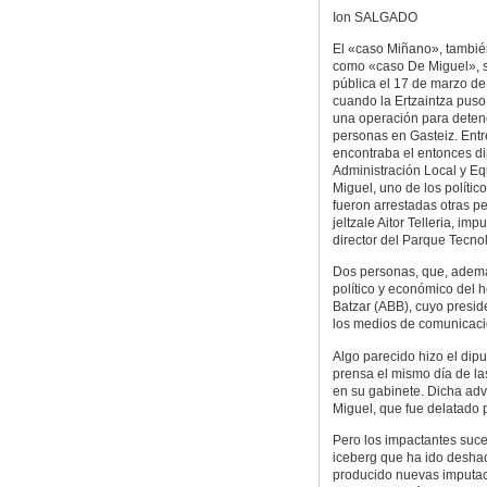
Ion SALGADO
El «caso Miñano», tambié
como «caso De Miguel», sa
pública el 17 de marzo de
cuando la Ertzaintza pus
una operación para deten
personas en Gasteiz. Entr
encontraba el entonces d
Administración Local y Equi
Miguel, uno de los polític
fueron arrestadas otras p
jeltzale Aitor Telleria, im
director del Parque Tecnol
Dos personas, que, además
político y económico del h
Batzar (ABB), cuyo presid
los medios de comunicació
Algo parecido hizo el dip
prensa el mismo día de la
en su gabinete. Dicha adv
Miguel, que fue delatado 
Pero los impactantes suce
iceberg que ha ido deshac
producido nuevas imputac