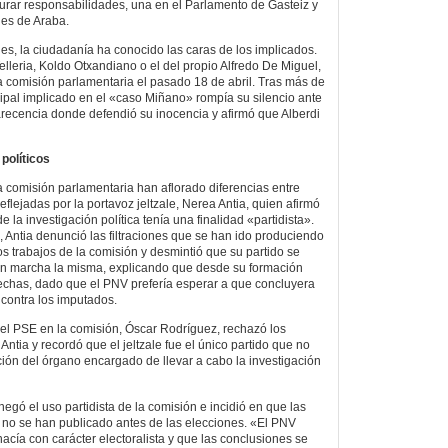
urar responsabilidades, una en el Parlamento de Gasteiz y
les de Araba.
es, la ciudadanía ha conocido las caras de los implicados.
elleria, Koldo Otxandiano o el del propio Alfredo De Miguel,
a comisión parlamentaria el pasado 18 de abril. Tras más de
cipal implicado en el «caso Miñano» rompía su silencio ante
recencia donde defendió su inocencia y afirmó que Alberdi
políticos
a comisión parlamentaria han aflorado diferencias entre
eflejadas por la portavoz jeltzale, Nerea Antia, quien afirmó
 la investigación política tenía una finalidad «partidista».
Antia denunció las filtraciones que se han ido produciendo
os trabajos de la comisión y desmintió que su partido se
n marcha la misma, explicando que desde su formación
fechas, dado que el PNV prefería esperar a que concluyera
o contra los imputados.
 del PSE en la comisión, Óscar Rodríguez, rechazó los
ntia y recordó que el jeltzale fue el único partido que no
ución del órgano encargado de llevar a cabo la investigación
egó el uso partidista de la comisión e incidió en que las
 no se han publicado antes de las elecciones. «El PNV
acía con carácter electoralista y que las conclusiones se