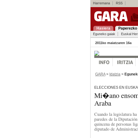
Harremana
RSS
Hasiera
Paperezko 
Eguneko gaiak
Euskal Her
2011ko maiatzaren 16a
GARA
>
Idatzia
>
Egunek
ELECCIONES EN EUSKA
Mi�ano ensomb
Araba
Cuando la legislatura ha 
paredes de la Diputació
quincena de personas li
diputado de Administraci