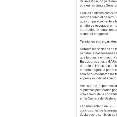
de investigación para dep
otra en las Juntas Genera
Gracias a dichas comision
Rostros como el de Aitor T
que compareció frente a l
un año de espera, el prin
los medios, en una compa
actuó por venganza.
Tensiones entre partidos 
Durante las sesiones de l
partidos. Unas tensiones r
que la puesta en marcha de
En declaraciones a GARA, 
durante el transcurso de l
hubiera negado a poner e
sólo se cuestionaron las 
el proceso judicial abiert
Por su parte, el portavoz
supuestos planteados por A
votó a favor de la constit
en la Cámara de Gasteiz.
El parlamentario del PSE n
conclusiones de la misma
decía que la comisión se h