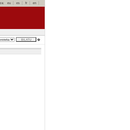
za:
eu
es
fr
en
�