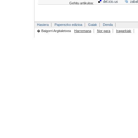
Gehitu artikuloa:
Hasiera
Paperezko edizioa
Gaiak
Denda
� Baigorri Argitaletxea
Harremana
Nor gara
Iragarkiak