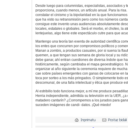
Desde luego para columnistas, especialistas, asociados y t
proporciona, cuando menos, un artículo anual. Para la risa.
constatar el cinismo y la bipolaridad en la que funcionamo
que ha visto su retransmisión pero como los números canta
consigue este invento unas audiencias absolutamente des
locales, estatales o globales. Será el morbo, el choteo, la atr
lentejuelas, algo tiene este espectáculo cutre para que ac
Mantengo una teoría tan exenta de autoridad científica com
los entes que concurren por compromisos políticos y comerc
Manan a zombis, a productos casuales, por si suena la fla
quemen, a que tengan sus semana de gloria local y su ridíc
debe ganar, ahí entran cuestiones de diversa índole que ha
históricamente, según cambiaba el mapa geoestratégico. N
organizar al año siguiente la ceremonia requiere de mucha i
cae sobre países emergentes con ganas de colocarse en las
toca por sorteo a los más pringados. O simplemente todo es 
descomunal, de una falla intelectual y ética que produce es
Al estribillo todo funciona mejor, a mí me produce pesadilla
Herria independiente, admitida su televisión en la UER, ¿
matadero cantarín? ¿Corrompemos a los jurados para gana
suceden imágenes de candi- datos. ¡Qué miedo!