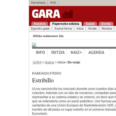
Harremana
RSS
Hasiera
Paperezko edizioa
Gaiak
Denda
Eguneko gaiak
Euskal Herria
Iritzia
Kirolak
Mundua
2011ko maiatzaren 16a
GARA
>
Idatzia
> Iritzia>
De reojo
RAIMUNDO FITERO
Estribillo
ULna cancioncilla ha colocado durante unos cuantos días 
colectivo. Además con un dúo de consenso, competían para
representar a su cadena estatal y se unieron, es decir que h
que se entendería como un pacto patriótico. Unir fuerzas par
cantantes de una Unión Europea de Radiotelevisión UER, 
montón de décadas un lugar extraño en el universo llamado
Eurovisión.