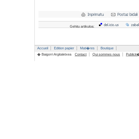
Gehitu artikuloa:
Accueil
Edition papier
Mati�res
Boutique
� Baigorri Argitaletxea
Contact
Qui sommes nous
Publicit