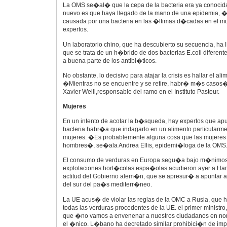
La OMS se�al� que la cepa de la bacteria era ya conocid
nuevo es que haya llegado de la mano de una epidemia, 
causada por una bacteria en las �ltimas d�cadas en el 
expertos.
Un laboratorio chino, que ha descubierto su secuencia, ha 
que se trata de un h�brido de dos bacterias E.coli diferente
a buena parte de los antibi�ticos.
No obstante, lo decisivo para atajar la crisis es hallar el al
�Mientras no se encuentre y se retire, habr� m�s casos�
Xavier Weill,responsable del ramo en el Instituto Pasteur.
Mujeres
En un intento de acotar la b�squeda, hay expertos que apu
bacteria habr�a que indagarlo en un alimento particularm
mujeres. �Es probablemente alguna cosa que las mujeres
hombres�, se�ala Andrea Ellis, epidemi�loga de la OMS
El consumo de verduras en Europa segu�a bajo m�nimos. 
explotaciones hort�colas espa�olas acudieron ayer a Ha
actitud del Gobierno alem�n, que se apresur� a apuntar a
del sur del pa�s mediterr�neo.
La UE acus� de violar las reglas de la OMC a Rusia, que 
todas las verduras procedentes de la UE. el primer ministro
que �no vamos a envenenar a nuestros ciudadanos en n
el �nico. L�bano ha decretado similar prohibici�n de imp