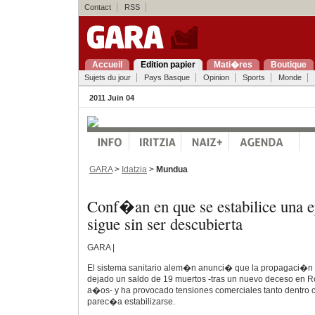
Contact
RSS
Accueil
Edition papier
Mati�res
Boutique
Sujets du jour
Pays Basque
Opinion
Sports
Monde
2011 Juin 04
GARA
>
Idatzia
>
Mundua
Conf�an en que se estabilice una 
sigue sin ser descubierta
GARA |
El sistema sanitario alem�n anunci� que la propagaci�n d
dejado un saldo de 19 muertos -tras un nuevo deceso en R
a�os- y ha provocado tensiones comerciales tanto dentro 
parec�a estabilizarse.