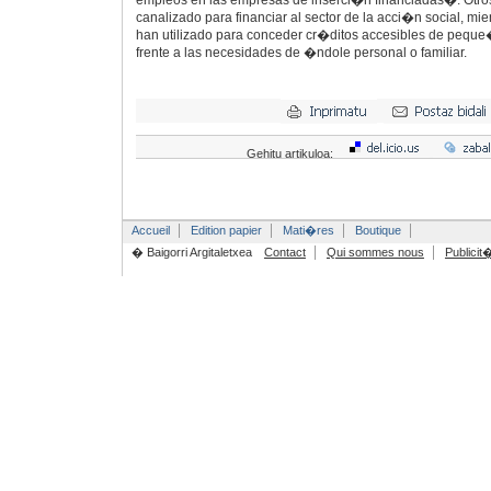
empleos en las empresas de inserci�n financiadas�. Otros
canalizado para financiar al sector de la acci�n social, mi
han utilizado para conceder cr�ditos accesibles de peq
frente a las necesidades de �ndole personal o familiar.
Gehitu artikuloa:
Accueil
Edition papier
Mati�res
Boutique
� Baigorri Argitaletxea
Contact
Qui sommes nous
Publicit