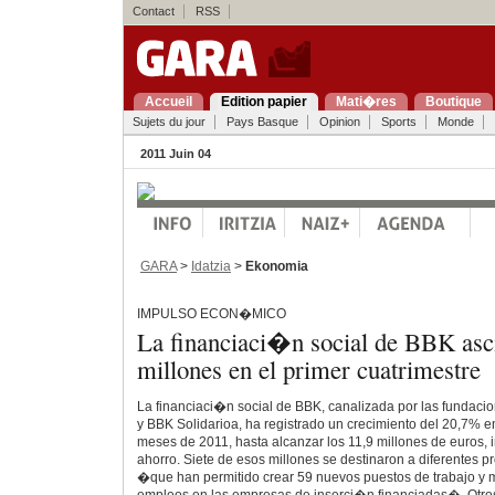
Contact
RSS
Accueil
Edition papier
Mati�res
Boutique
Sujets du jour
Pays Basque
Opinion
Sports
Monde
2011 Juin 04
GARA
>
Idatzia
>
Ekonomia
IMPULSO ECON�MICO
La financiaci�n social de BBK asc
millones en el primer cuatrimestre
La financiaci�n social de BBK, canalizada por las fundac
y BBK Solidarioa, ha registrado un crecimiento del 20,7% e
meses de 2011, hasta alcanzar los 11,9 millones de euros, 
ahorro. Siete de esos millones se destinaron a diferentes
�que han permitido crear 59 nuevos puestos de trabajo y 