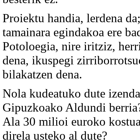
Proiektu handia, lerdena da
tamainara egindakoa ere bad
Potoloegia, nire iritziz, he
dena, ikuspegi zirriborrotsu
bilakatzen dena.
Nola kudeatuko dute izendat
Gipuzkoako Aldundi berria
Ala 30 milioi euroko kostu
direla usteko al dute?