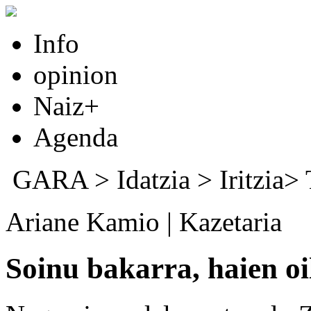
Info
opinion
Naiz+
Agenda
GARA
>
Idatzia
> Iritzia>
Ariane Kamio | Kazetaria
Soinu bakarra, haien oi