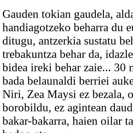
Gauden tokian gaudela, ald
handiagotzeko beharra du eu
ditugu, antzerkia sustatu b
trebakuntza behar da, idazl
bidea ireki behar zaie... 30 
bada belaunaldi berriei auk
Niri, Zea Maysi ez bezala, o
borobildu, ez agintean dau
bakar-bakarra, haien oilar 