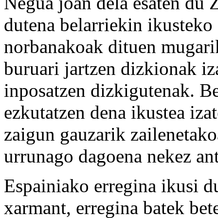
Negua joan dela esaten du 
dutena belarriekin ikusteko
norbanakoak dituen mugari
buruari jartzen dizkionak iz
inposatzen dizkigutenak. B
ezkutatzen dena ikustea iza
zaigun gauzarik zailenetakoa
urrunago dagoena nekez ant
Espainiako erregina ikusi du
xarmant, erregina batek bet