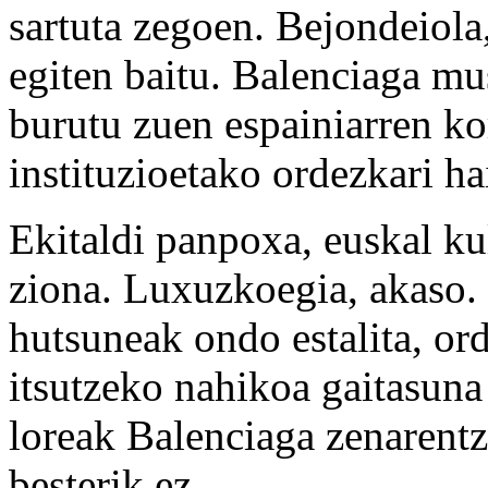
sartuta zegoen. Bejondeiola
egiten baitu. Balenciaga mu
burutu zuen espainiarren ko
instituzioetako ordezkari h
Ekitaldi panpoxa, euskal kul
ziona. Luxuzkoegia, akaso. 
hutsuneak ondo estalita, or
itsutzeko nahikoa gaitasuna
loreak Balenciaga zenarentz
besterik ez.