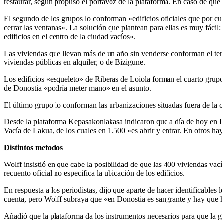
restaurar, según propuso el portavoz de la plataforma. En caso de que 
El segundo de los grupos lo conforman «edificios oficiales que por c
cerrar las ventanas». La solución que plantean para ellas es muy fáci
edificios en el centro de la ciudad vacíos».
Las viviendas que llevan más de un año sin venderse conforman el terc
viviendas públicas en alquiler, o de Bizigune.
Los edificios «esqueleto» de Riberas de Loiola forman el cuarto grupo
de Donostia «podría meter mano» en el asunto.
El último grupo lo conforman las urbanizaciones situadas fuera de la
Desde la plataforma Kepasakonlakasa indicaron que a día de hoy en Do
Vacía de Lakua, de los cuales en 1.500 «es abrir y entrar. En otros h
Distintos metodos
Wolff insistió en que cabe la posibilidad de que las 400 viviendas vac
recuento oficial no especifica la ubicación de los edificios.
En respuesta a los periodistas, dijo que aparte de hacer identificable
cuenta, pero Wolff subraya que «en Donostia es sangrante y hay que h
Añadió que la plataforma da los instrumentos necesarios para que la g