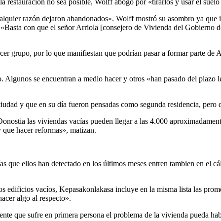
la restauración no sea posible, Wolff abogó por «tirarlos y usar el suelo
ualquier razón dejaron abandonados». Wolff mostró su asombro ya que ins
l: «Basta con que el señor Arriola [consejero de Vivienda del Gobierno 
er grupo, por lo que manifiestan que podrían pasar a formar parte de A
. Algunos se encuentran a medio hacer y otros «han pasado del plazo le
 ciudad y que en su día fueron pensadas como segunda residencia, pero 
nostia las viviendas vacías pueden llegar a las 4.000 aproximadamente
ay que hacer reformas», matizan.
ías que ellos han detectado en los últimos meses entren tambien en el cá
s los edificios vacíos, Kepasakonlakasa incluye en la misma lista las pro
acer algo al respecto».
ente que sufre en primera persona el problema de la vivienda pueda hab