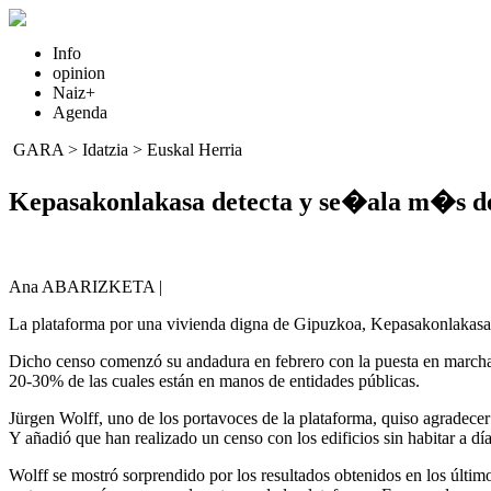
Info
opinion
Naiz+
Agenda
GARA
>
Idatzia
>
Euskal Herria
Kepasakonlakasa detecta y se�ala m�s de
Ana ABARIZKETA |
La plataforma por una vivienda digna de Gipuzkoa, Kepasakonlakasa, h
Dicho censo comenzó su andadura en febrero con la puesta en marcha
20-30% de las cuales están en manos de entidades públicas.
Jürgen Wolff, uno de los portavoces de la plataforma, quiso agradecer 
Y añadió que han realizado un censo con los edificios sin habitar a d
Wolff se mostró sorprendido por los resultados obtenidos en los último