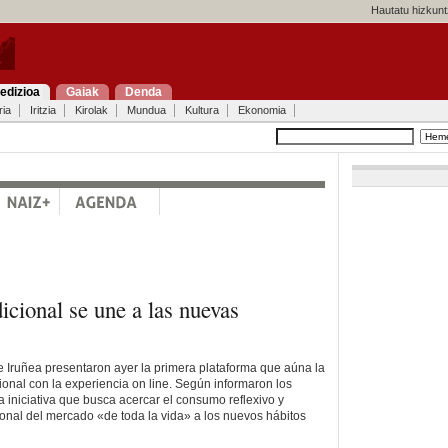
Hautatu hizkunt
edizioa
Gaiak
Denda
ria
Iritzia
Kirolak
Mundua
Kultura
Ekonomia
icional se une a las nuevas
e Iruñea presentaron ayer la primera plataforma que aúna la
ional con la experiencia on line. Según informaron los
a iniciativa que busca acercar el consumo reflexivo y
tsonal del mercado «de toda la vida» a los nuevos hábitos