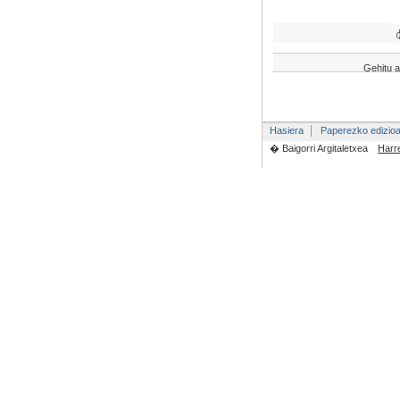
Gehitu a
Hasiera
Paperezko edizio
� Baigorri Argitaletxea
Harr