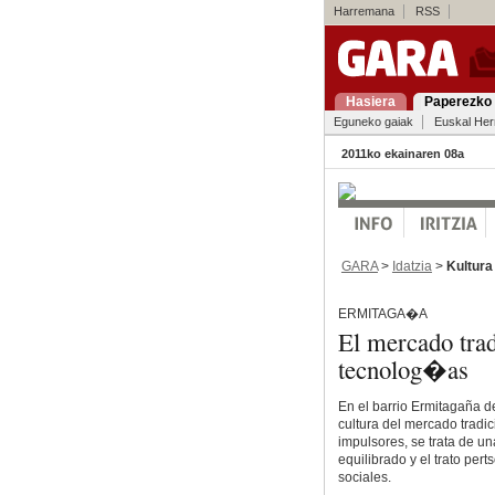
Harremana
RSS
Hasiera
Paperezko 
Eguneko gaiak
Euskal Her
2011ko ekainaren 08a
GARA
>
Idatzia
>
Kultura
ERMITAGA�A
El mercado trad
tecnolog�as
En el barrio Ermitagaña d
cultura del mercado tradic
impulsores, se trata de un
equilibrado y el trato per
sociales.