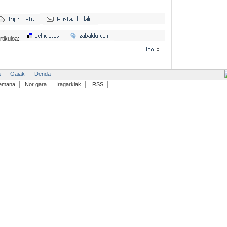
rtikuloa:
a
Gaiak
Denda
emana
Nor gara
Iragarkiak
RSS