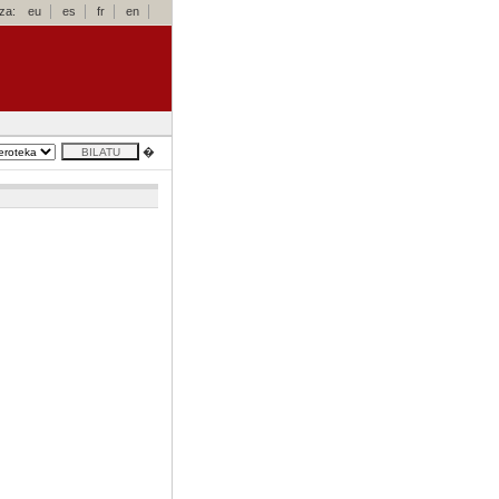
za:
eu
es
fr
en
�