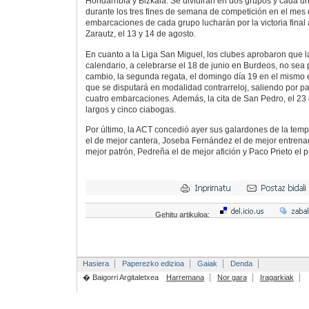
Hondarribia y Bizkaia. Se dividirán en dos grupos y cada 
durante los tres fines de semana de competición en el mes 
embarcaciones de cada grupo lucharán por la victoria final
Zarautz, el 13 y 14 de agosto.
En cuanto a la Liga San Miguel, los clubes aprobaron que l
calendario, a celebrarse el 18 de junio en Burdeos, no sea p
cambio, la segunda regata, el domingo día 19 en el mismo
que se disputará en modalidad contrarreloj, saliendo por pa
cuatro embarcaciones. Además, la cita de San Pedro, el 23 d
largos y cinco ciabogas.
Por último, la ACT concedió ayer sus galardones de la tem
el de mejor cantera, Joseba Fernández el de mejor entrenador
mejor patrón, Pedreña el de mejor afición y Paco Prieto el p
Gehitu artikuloa:
Hasiera
Paperezko edizioa
Gaiak
Denda
� Baigorri Argitaletxea
Harremana
Nor gara
Iragarkiak