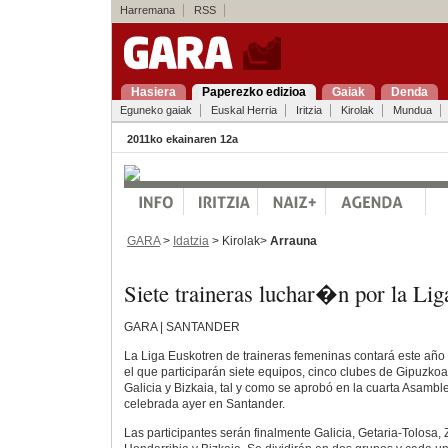
Harremana
RSS
Hasiera
Paperezko edizioa
Gaiak
Denda
Eguneko gaiak
Euskal Herria
Iritzia
Kirolak
Mundua
2011ko ekainaren 12a
GARA
>
Idatzia
> Kirolak>
Arrauna
Siete traineras luchar�n por la Li
GARA | SANTANDER
La Liga Euskotren de traineras femeninas contará este año
el que participarán siete equipos, cinco clubes de Gipuzko
Galicia y Bizkaia, tal y como se aprobó en la cuarta Asamb
celebrada ayer en Santander.
Las participantes serán finalmente Galicia, Getaria-Tolosa,