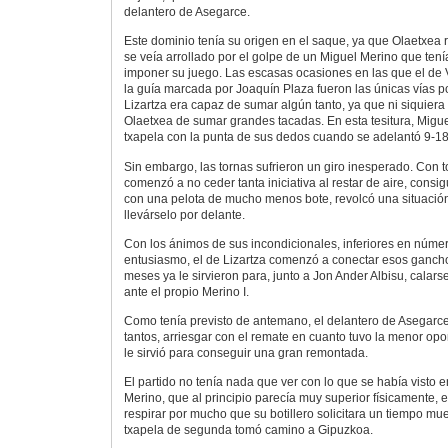
delantero de Asegarce.
Este dominio tenía su origen en el saque, ya que Olaetxea r
se veía arrollado por el golpe de un Miguel Merino que ten
imponer su juego. Las escasas ocasiones en las que el de Vi
la guía marcada por Joaquín Plaza fueron las únicas vías po
Lizartza era capaz de sumar algún tanto, ya que ni siquier
Olaetxea de sumar grandes tacadas. En esta tesitura, Miguel
txapela con la punta de sus dedos cuando se adelantó 9-18
Sin embargo, las tornas sufrieron un giro inesperado. Con 
comenzó a no ceder tanta iniciativa al restar de aire, consig
con una pelota de mucho menos bote, revolcó una situac
llevárselo por delante.
Con los ánimos de sus incondicionales, inferiores en núme
entusiasmo, el de Lizartza comenzó a conectar esos ganch
meses ya le sirvieron para, junto a Jon Ander Albisu, calarse
ante el propio Merino I.
Como tenía previsto de antemano, el delantero de Asegarce
tantos, arriesgar con el remate en cuanto tuvo la menor opo
le sirvió para conseguir una gran remontada.
El partido no tenía nada que ver con lo que se había visto e
Merino, que al principio parecía muy superior físicamente, 
respirar por mucho que su botillero solicitara un tiempo muer
txapela de segunda tomó camino a Gipuzkoa.