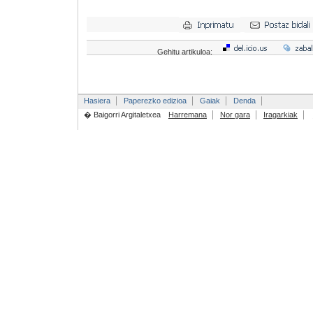
Gehitu artikuloa:
Hasiera
Paperezko edizioa
Gaiak
Denda
� Baigorri Argitaletxea
Harremana
Nor gara
Iragarkiak