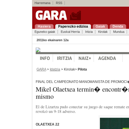
Harremana
RSS
Hasiera
Paperezko edizioa
Gaiak
Denda
Eguneko gaiak
Euskal Herria
Iritzia
Kirolak
Mundua
2011ko ekainaren 12a
GARA
>
Idatzia
> Kirolak>
Pilota
FINAL DEL CAMPEONATO MANOMANISTA DE PROMOCI
Mikel Olaetxea termin� encontr�
mismo
El de Lizartza pudo conectar su juego de saque remate e
revolcó un 9-18 adverso.
OLAETXEA 22