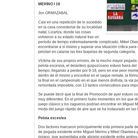
MERINO I 18
Jon ORMAZABAL
Casi en una repetición de lo sucedido
en la casa consistorial de su localidad
natal, Lizartza, donde las cosas
volvieron a su estado natural tras un
período de tiempo extremadamente complicado, Mikel Olae
encontrarse a sí mismo y superar una situación crítica para 
pelotari en calarse las tres txapelas de segunda categoría.
Víctima de sus propios errores, de la mucho mayor pegada
pelota excesiva, el delantero guipuzcoano estuvo fuera del
tiempo, llegando a perder por 9-18, pero en ese peor mome
dentro de él mismo y encontrar en el saque remate, la fórmu
la final en el campeonato en el que menos disfruta, la vía 
remontada imposible, con 13 tantos consecutivos para imp
Se puede decir que la final de Promoción de ayer estuvo c
muy diferentes. En el primero hubo momentos en los que di
juego clásico y los zagueros podrían encontrar en Miguel Me
moda del juego rápido de aire que se ha instaurado en las 
Pelota excesiva
Dos factores marcaron principalmente esta primera parte de l
de pegada existente entre Miguel Merino y Mikel Olaetxea y
riojano, que aumentaba este abismo existente entre ambos y