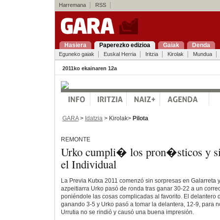
Harremana
RSS
Hasiera
Paperezko edizioa
Gaiak
Denda
Eguneko gaiak
Euskal Herria
Iritzia
Kirolak
Mundua
2011ko ekainaren 12a
GARA
>
Idatzia
> Kirolak>
Pilota
REMONTE
Urko cumpli� los pron�sticos y si
el Individual
La Previa Kutxa 2011 comenzó sin sorpresas en Galarreta y 
azpeitiarra Urko pasó de ronda tras ganar 30-22 a un corre
poniéndole las cosas complicadas al favorito. El delantero
ganando 3-5 y Urko pasó a tomar la delantera, 12-9, para no 
Urrutia no se rindió y causó una buena impresión.