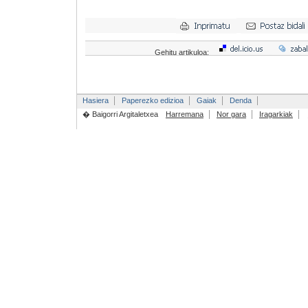
Gehitu artikuloa:
Hasiera
Paperezko edizioa
Gaiak
Denda
� Baigorri Argitaletxea
Harremana
Nor gara
Iragarkiak