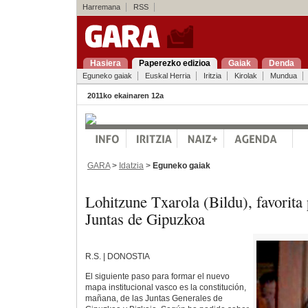
Harremana
RSS
Hasiera
Paperezko edizioa
Gaiak
Denda
Eguneko gaiak
Euskal Herria
Iritzia
Kirolak
Mundua
2011ko ekainaren 12a
GARA
>
Idatzia
>
Eguneko gaiak
Lohitzune Txarola (Bildu), favorita 
Juntas de Gipuzkoa
R.S. | DONOSTIA
El siguiente paso para formar el nuevo
mapa institucional vasco es la constitución,
mañana, de las Juntas Generales de