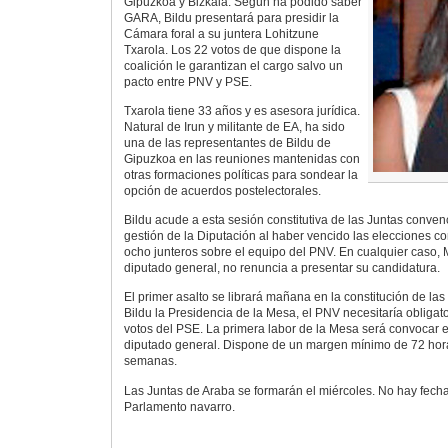
Gipuzkoa y Bizkaia. Según ha podido saber
GARA, Bildu presentará para presidir la
Cámara foral a su juntera Lohitzune
Txarola. Los 22 votos de que dispone la
coalición le garantizan el cargo salvo un
pacto entre PNV y PSE.
Txarola tiene 33 años y es asesora jurídica.
Natural de Irun y militante de EA, ha sido
una de las representantes de Bildu de
Gipuzkoa en las reuniones mantenidas con
otras formaciones políticas para sondear la
opción de acuerdos postelectorales.
Bildu acude a esta sesión constitutiva de las Juntas conve
gestión de la Diputación al haber vencido las elecciones 
ocho junteros sobre el equipo del PNV. En cualquier caso, 
diputado general, no renuncia a presentar su candidatura.
El primer asalto se librará mañana en la constitución de las
Bildu la Presidencia de la Mesa, el PNV necesitaría obliga
votos del PSE. La primera labor de la Mesa será convocar e
diputado general. Dispone de un margen mínimo de 72 hor
semanas.
Las Juntas de Araba se formarán el miércoles. No hay fecha
Parlamento navarro.