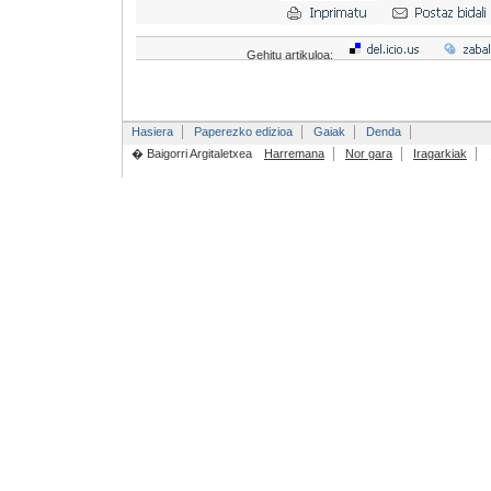
Gehitu artikuloa:
Hasiera
Paperezko edizioa
Gaiak
Denda
� Baigorri Argitaletxea
Harremana
Nor gara
Iragarkiak