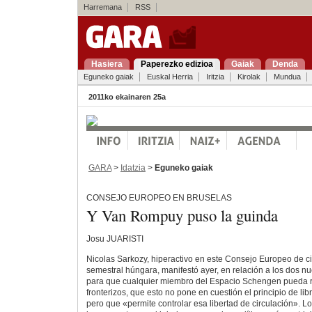
Harremana
RSS
Hasiera
Paperezko edizioa
Gaiak
Denda
Eguneko gaiak
Euskal Herria
Iritzia
Kirolak
Mundua
2011ko ekainaren 25a
GARA
>
Idatzia
>
Eguneko gaiak
CONSEJO EUROPEO EN BRUSELAS
Y Van Rompuy puso la guinda
Josu JUARISTI
Nicolas Sarkozy, hiperactivo en este Consejo Europeo de ci
semestral húngara, manifestó ayer, en relación a los dos 
para que cualquier miembro del Espacio Schengen pueda re
fronterizos, que esto no pone en cuestión el principio de lib
pero que «permite controlar esa libertad de circulación». 