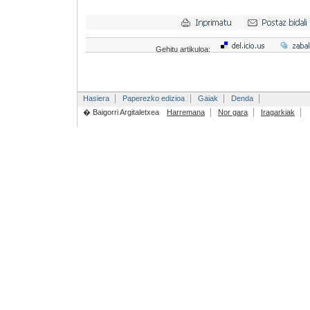
Gehitu artikuloa:
Hasiera
Paperezko edizioa
Gaiak
Denda
� Baigorri Argitaletxea
Harremana
Nor gara
Iragarkiak