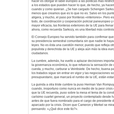
hacer es otorgar el label europeo a las políticas más restric
a los estados que pueden hacer lo que, de hecho, ya hacen, 
cuando y como quieran. ¿Se han cargado Schengen Sarkozy
menos que creamos que es lo que no es. Salvo en los punt
aligera, y mucho, el paso por fronteras «interiores». Pero e
todo, de coordinación y cooperación policial paneuropeo y 
mayor eficacia, las fronteras exteriores de la UE para frenar 
ahora, como recuerda Sarkozy, es una libertad más control
El Consejo Europeo ha servido también para confirmar que 
su presidencia semestral comunitaria sin que nadie le haya 
leyes. No es ésta una cuestión menor, puesto que refleja ot
populista y derechista de la UE y aleja aún más la idea e
ciudadanos.
La cumbre, además, ha vuelto a aplazar decisiones importan
la governanza económica, lo que refuerza la sensación de 
cuesta, y mucho, carburar a Veintisiete. De hecho, buena pa
los tratados sigue sin entrar en vigor y las negociaciones 
presupuestario, que marcará el rumbo de la UE, están esta
La guinda a otra triste cumbre la puso Herman Van Rompuy 
cuando, inoportuno como nunca en medio de la peor crisis 
que la UE recuerda, puso sobre la mesa el tema de la cons
carísimo cuartel general, un proyecto contemplado desde h
antes de que fuera nombrado para el cargo de presidente 
aparcado por la crisis. Dicen que Cameron y Merkel se mira
pensando: «¿Qué dice este tío?».