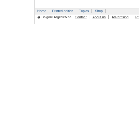
Home
Printed edition
Topics
Shop
� Baigorri Argitaletxea
Contact
About us
Advertising
R