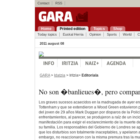
Contact
RSS
Home
Printed edition
Topics
Shop
Today topics
Euskal Herria
Opinion
Sports
World
C
2011 august 08
GARA
>
Idatzia
> Iritzia>
Editoriala
No son �banlieues�, pero compar
Los graves sucesos acaecidos en la madrugada de ayer en 
Tottenham y que se extendieron a Wood Green estuvieron p
del joven de 29 años Mark Duggan por disparos de la Policí
enfrentamientos, al parecer, se produjeron a raíz de un incid
manifestación para exigir el esclarecimiento de la muerte
su familia. Los responsables del Gobierno de Londres se a
que los disturbios son totalmente inaceptables, y apelaron a
embargo, no reaccionaron con la misma premura tras la mue