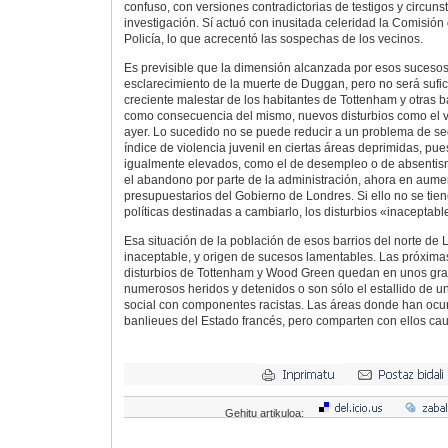
confuso, con versiones contradictorias de testigos y circun
investigación. Sí actuó con inusitada celeridad la Comisión
Policía, lo que acrecentó las sospechas de los vecinos.
Es previsible que la dimensión alcanzada por esos sucesos 
esclarecimiento de la muerte de Duggan, pero no será sufici
creciente malestar de los habitantes de Tottenham y otras b
como consecuencia del mismo, nuevos disturbios como el 
ayer. Lo sucedido no se puede reducir a un problema de se
índice de violencia juvenil en ciertas áreas deprimidas, pue
igualmente elevados, como el de desempleo o de absentism
el abandono por parte de la administración, ahora en aumen
presupuestarios del Gobierno de Londres. Si ello no se ti
políticas destinadas a cambiarlo, los disturbios «inaceptabl
Esa situación de la población de esos barrios del norte de
inaceptable, y origen de sucesos lamentables. Las próximas 
disturbios de Tottenham y Wood Green quedan en unos gr
numerosos heridos y detenidos o son sólo el estallido de u
social con componentes racistas. Las áreas donde han ocur
banlieues del Estado francés, pero comparten con ellos cau
Gehitu artikuloa: