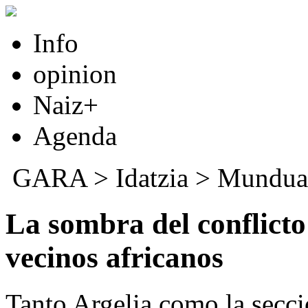
Info
opinion
Naiz+
Agenda
GARA
>
Idatzia
>
Mundua
La sombra del conflicto
vecinos africanos
Tanto Argelia como la secc