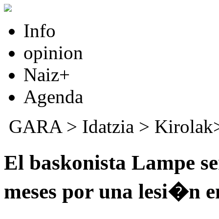
Info
opinion
Naiz+
Agenda
GARA
>
Idatzia
> Kirola
El baskonista Lampe se
meses por una lesi�n e