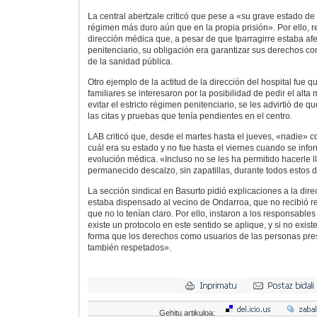
La central abertzale criticó que pese a «su grave estado de 
régimen más duro aún que en la propia prisión». Por ello, re
dirección médica que, a pesar de que Iparragirre estaba af
penitenciario, su obligación era garantizar sus derechos 
de la sanidad pública.
Otro ejemplo de la actitud de la dirección del hospital fue q
familiares se interesaron por la posibilidad de pedir el alta
evitar el estricto régimen penitenciario, se les advirtió de 
las citas y pruebas que tenía pendientes en el centro.
LAB criticó que, desde el martes hasta el jueves, «nadie» c
cuál era su estado y no fue hasta el viernes cuando se infor
evolución médica. «Incluso no se les ha permitido hacerle l
permanecido descalzo, sin zapatillas, durante todos estos 
La sección sindical en Basurto pidió explicaciones a la dire
estaba dispensado al vecino de Ondarroa, que no recibió 
que no lo tenían claro. Por ello, instaron a los responsables
existe un protocolo en este sentido se aplique, y si no existe
forma que los derechos como usuarios de las personas pres
también respetados».
Gehitu artikuloa: