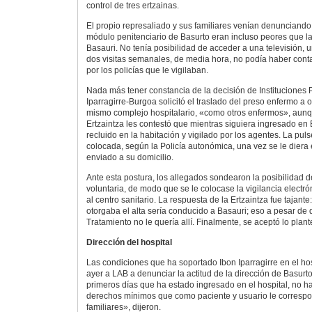
control de tres ertzainas.
El propio represaliado y sus familiares venían denunciando
módulo penitenciario de Basurto eran incluso peores que l
Basauri. No tenía posibilidad de acceder a una televisión, un
dos visitas semanales, de media hora, no podía haber conta
por los policías que le vigilaban.
Nada más tener constancia de la decisión de Instituciones Pe
Iparragirre-Burgoa solicitó el traslado del preso enfermo a
mismo complejo hospitalario, «como otros enfermos», aunqu
Ertzaintza les contestó que mientras siguiera ingresado en
recluido en la habitación y vigilado por los agentes. La puls
colocada, según la Policía autonómica, una vez se le diera 
enviado a su domicilio.
Ante esta postura, los allegados sondearon la posibilidad de 
voluntaria, de modo que se le colocase la vigilancia electr
al centro sanitario. La respuesta de la Ertzaintza fue tajante:
otorgaba el alta sería conducido a Basauri; eso a pesar de 
Tratamiento no le quería allí. Finalmente, se aceptó lo plan
Dirección del hospital
Las condiciones que ha soportado Ibon Iparragirre en el hos
ayer a LAB a denunciar la actitud de la dirección de Basurto
primeros días que ha estado ingresado en el hospital, no h
derechos mínimos que como paciente y usuario le correspon
familiares», dijeron.