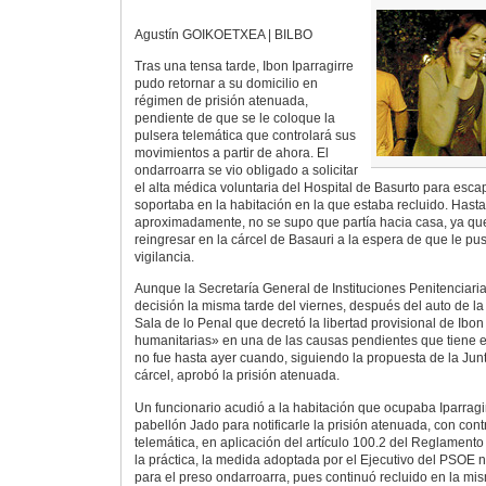
Agustín GOIKOETXEA | BILBO
Tras una tensa tarde, Ibon Iparragirre
pudo retornar a su domicilio en
régimen de prisión atenuada,
pendiente de que se le coloque la
pulsera telemática que controlará sus
movimientos a partir de ahora. El
ondarroarra se vio obligado a solicitar
el alta médica voluntaria del Hospital de Basurto para esc
soportaba en la habitación en la que estaba recluido. Hasta
aproximadamente, no se supo que partía hacia casa, ya que
reingresar en la cárcel de Basauri a la espera de que le pus
vigilancia.
Aunque la Secretaría General de Instituciones Penitenciari
decisión la misma tarde del viernes, después del auto de l
Sala de lo Penal que decretó la libertad provisional de Ibon
humanitarias» en una de las causas pendientes que tiene e
no fue hasta ayer cuando, siguiendo la propuesta de la Jun
cárcel, aprobó la prisión atenuada.
Un funcionario acudió a la habitación que ocupaba Iparragir
pabellón Jado para notificarle la prisión atenuada, con cont
telemática, en aplicación del artículo 100.2 del Reglamento
la práctica, la medida adoptada por el Ejecutivo del PSOE
para el preso ondarroarra, pues continuó recluido en la m