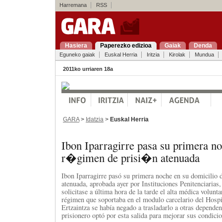
Harremana
RSS
Hasiera
Paperezko edizioa
Gaiak
Denda
Eguneko gaiak
Euskal Herria
Iritzia
Kirolak
Mundua
2011ko urriaren 18a
GARA
>
Idatzia
>
Euskal Herria
Ibon Iparragirre pasa su primera n
r�gimen de prisi�n atenuada
Ibon Iparragirre pasó su primera noche en su domicilio 
atenuada, aprobada ayer por Instituciones Penitenciarias,
solicitase a última hora de la tarde el alta médica volunt
régimen que soportaba en el modulo carcelario del Hospi
Ertzaintza se había negado a trasladarlo a otras dependen
prisionero optó por esta salida para mejorar sus condicio