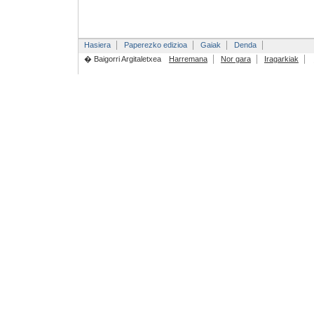
Hasiera
Paperezko edizioa
Gaiak
Denda
� Baigorri Argitaletxea
Harremana
Nor gara
Iragarkiak