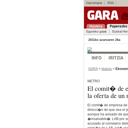
Harremana
RSS
Hasiera
Paperezko 
Eguneko gaiak
Euskal Her
2011ko azaroaren 26a
GARA
>
Idatzia
>
Ekonom
METRO
El comit� de e
la oferta de un
El comit� de empresa de M
direcci�n de que sea el j
aunque ha avisado de que
�insalvable�. LAB por su 
acusado al consejero del