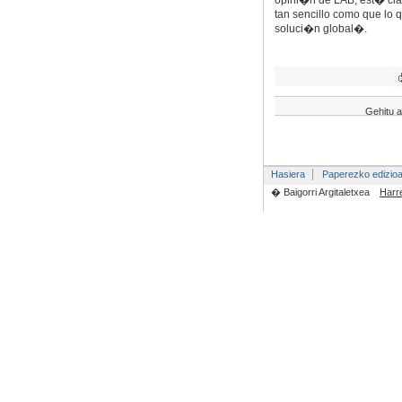
opini�n de LAB, est� cl
tan sencillo como que lo
soluci�n global�.
Gehitu a
Hasiera
Paperezko edizio
� Baigorri Argitaletxea
Harr