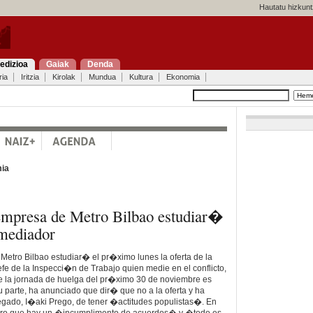
Hautatu hizkunt
edizioa
Gaiak
Denda
ria
Iritzia
Kirolak
Mundua
Kultura
Ekonomia
ia
mpresa de Metro Bilbao estudiar�
 mediador
etro Bilbao estudiar� el pr�ximo lunes la oferta de la
efe de la Inspecci�n de Trabajo quien medie en el conflicto,
 la jornada de huelga del pr�ximo 30 de noviembre es
parte, ha anunciado que dir� que no a la oferta y ha
egado, I�aki Prego, de tener �actitudes populistas�. En