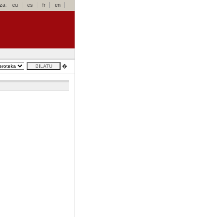
za:
eu
es
fr
en
�