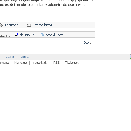
aro que hay un �incumplimento de acuerdos� y �todo es
 que est� firmado lo cumplan y adem�s de eso haya una
rtikuloa:
a
Gaiak
Denda
emana
Nor gara
Iragarkiak
RSS
Titularrak