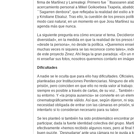
firma de Martínez y Larreategi. Primero fue ``Itsasoaren alab
acercamiento personal a Mikel Goikoetxea Txapela, abatido
``Sagarren denbora'', que reflejaba la realidad del exilio a 
y Kristiane Etxaluz. Tras ello, la cuestión de los presos polí
modo casi natural, en un momento en que Josu Martínez su
agenda más que nunca.
La siguiente pregunta era cómo encarar el tema. Decidiero
diversidad», en la medida en que la realidad de los presos 
«desde la persona», no desde la política. «Queremos ense
muchas veces ni siquiera se las reconoce como tales», indic
de este proyecto Zinez. Ahí llega la gran paradoja: «En u
ni enseñar sus fotos, nosotros queremos contarlo en imáge
Dificultades
A nadie se le oculta que para ello hay dificultades. Oficiales
planteadas por Instituciones Penitenciarias. Ninguno de ell
prisión, pero coinciden en que ello no resta valor al trabajo
siempre es posible a través de cartas, de su voz... También 
su entorno. Y «la propia ausencia» se convierte en un ele
cinematográficamente válido. Así que, según dijeron, ni siq
necesidad obligada de entrar con las cámaras en prisión, s
intentarlo si lo consideran necesario para su labor.
Se les planteó si también ha sido problemático encontrar p
participar, dada la fuerte identidad colectiva del grupo. Mar
efectivamente «hemos recibido algunos noes, pero al fina
buen puzzle. `Desnudarse' ante una cámara no le gusta a t