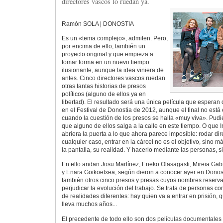
directores vascos lo ruedan ya.
Ramón SOLA | DONOSTIA
Es un «tema complejo», admiten. Pero,
por encima de ello, también un
proyecto original y que empieza a
tomar forma en un nuevo tiempo
ilusionante, aunque la idea viniera de
antes. Cinco directores vascos ruedan
otras tantas historias de presos
políticos (alguno de ellos ya en
libertad). El resultado será una única película que espera
en el Festival de Donostia de 2012, aunque el final no está
cuando la cuestión de los presos se halla «muy viva». Pudie
que alguno de ellos salga a la calle en este tiempo. O que I
abriera la puerta a lo que ahora parece imposible: rodar di
cualquier caso, entrar en la cárcel no es el objetivo, sino má
la pantalla, su realidad. Y hacerlo mediante las personas, s
En ello andan Josu Martínez, Eneko Olasagasti, Mireia Gab
y Enara Goikoetxea, según dieron a conocer ayer en Donost
también otros cinco presos y presas cuyos nombres reserv
perjudicar la evolución del trabajo. Se trata de personas co
de realidades diferentes: hay quien va a entrar en prisión, 
lleva muchos años...
El precedente de todo ello son dos películas documentales