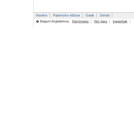
Hasiera
Paperezko edizioa
Gaiak
Denda
� Baigorri Argitaletxea
Harremana
Nor gara
Iragarkiak