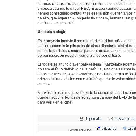
algunas circunstancias, menos aún. Pero eso es también lo b
empieza cuando le das al REC, ni acaba cuando apagas l
hemos conseguido contagiarles esa ilusión que teníamos no
de ello, que esperan «una película sincera, humana, sin g
minúsculas», resumió.
Un título a elegir
Este proyecto todavía tiene otra particularidad, añadida a la
la que supone la implicación de cinco directores distintos,
sus historias hilos comunes para dar unidad a toda la cinta. 
de participación popular, comenzando por el título.
El rodaje se anunció ayer bajo el lema ``Kartzelako poemak
no será el título definitivo de la película, sino que se abre l
ideas a través de la web www.zinez.net. La denominación d
referencia tanto al cine como a la búsqueda de «sinceridad
conlleva.
A través de esa misma web existe la opción de aportacione
pueden adquirir bonos de 20 euros a cambio del DVD de la 
para verla en el cine.
Gehitu artikuloa: