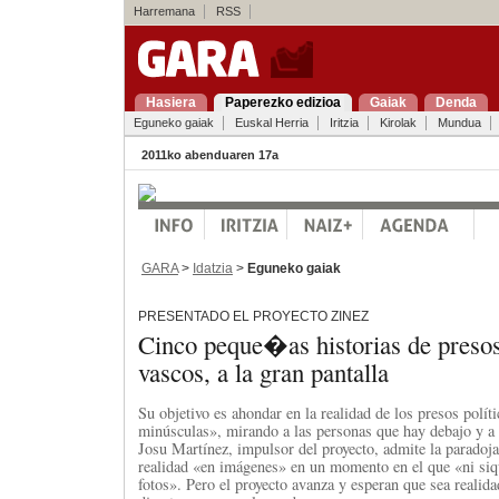
Harremana
RSS
Hasiera
Paperezko edizioa
Gaiak
Denda
Eguneko gaiak
Euskal Herria
Iritzia
Kirolak
Mundua
2011ko abenduaren 17a
GARA
>
Idatzia
>
Eguneko gaiak
PRESENTADO EL PROYECTO ZINEZ
Cinco peque�as historias de preso
vascos, a la gran pantalla
Su objetivo es ahondar en la realidad de los presos polít
minúsculas», mirando a las personas que hay debajo y a l
Josu Martínez, impulsor del proyecto, admite la paradoj
realidad «en imágenes» en un momento en el que «ni siqu
fotos». Pero el proyecto avanza y esperan que sea realid