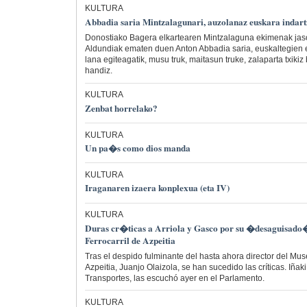
KULTURA
Abbadia saria Mintzalagunari, auzolanaz euskara indar
Donostiako Bagera elkartearen Mintzalaguna ekimenak jas
Aldundiak ematen duen Anton Abbadia saria, euskaltegien e
lana egiteagatik, musu truk, maitasun truke, zalaparta txiki
handiz.
KULTURA
Zenbat horrelako?
KULTURA
Un pa�s como dios manda
KULTURA
Iraganaren izaera konplexua (eta IV)
KULTURA
Duras cr�ticas a Arriola y Gasco por su �desaguisado�
Ferrocarril de Azpeitia
Tras el despido fulminante del hasta ahora director del Muse
Azpeitia, Juanjo Olaizola, se han sucedido las críticas. Iñaki
Transportes, las escuchó ayer en el Parlamento.
KULTURA