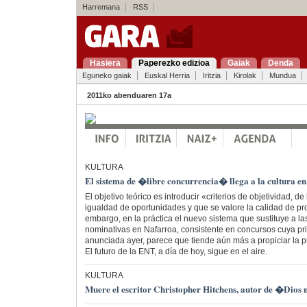
Harremana
RSS
Hasiera
Paperezko edizioa
Gaiak
Denda
Eguneko gaiak
Euskal Herria
Iritzia
Kirolak
Mundua
2011ko abenduaren 17a
KULTURA
El sistema de �libre concurrencia� llega a la cultura e
El objetivo teórico es introducir «criterios de objetividad, de
igualdad de oportunidades y que se valore la calidad de p
embargo, en la práctica el nuevo sistema que sustituye a l
nominativas en Nafarroa, consistente en concursos cuya pr
anunciada ayer, parece que tiende aún más a propiciar la pr
El futuro de la ENT, a día de hoy, sigue en el aire.
KULTURA
Muere el escritor Christopher Hitchens, autor de �Dios 