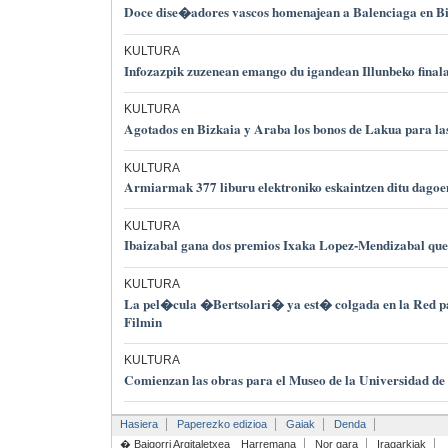
Doce dise�adores vascos homenajean a Balenciaga en B
KULTURA
Infozazpik zuzenean emango du igandean Illunbeko final
KULTURA
Agotados en Bizkaia y Araba los bonos de Lakua para la
KULTURA
Armiarmak 377 liburu elektroniko eskaintzen ditu dago
KULTURA
Ibaizabal gana dos premios Ixaka Lopez-Mendizabal qu
KULTURA
La pel�cula �Bertsolari� ya est� colgada en la Red par
Filmin
KULTURA
Comienzan las obras para el Museo de la Universidad d
Hasiera
Paperezko edizioa
Gaiak
Denda
� Baigorri Argitaletxea
Harremana
Nor gara
Iragarkiak