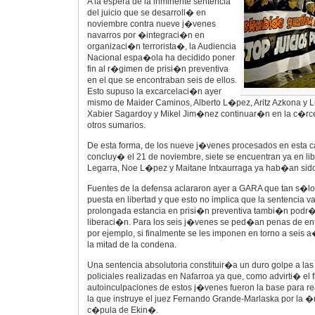
A la espera de la inminente sentencia
del juicio que se desarroll� en
noviembre contra nueve j�venes
navarros por �integraci�n en
organizaci�n terrorista�, la Audiencia
Nacional espa�ola ha decidido poner
fin al r�gimen de prisi�n preventiva
en el que se encontraban seis de ellos.
Esto supuso la excarcelaci�n ayer
mismo de Maider Caminos, Alberto L�pez, Aritz Azkona y Lu
Xabier Sagardoy y Mikel Jim�nez continuar�n en la c�rce
otros sumarios.
De esta forma, de los nueve j�venes procesados en esta ca
concluy� el 21 de noviembre, siete se encuentran ya en li
Legarra, Noe L�pez y Maitane Intxaurraga ya hab�an sido
Fuentes de la defensa aclararon ayer a GARA que tan s�lo
puesta en libertad y que esto no implica que la sentencia va
prolongada estancia en prisi�n preventiva tambi�n podr�a
liberaci�n. Para los seis j�venes se ped�an penas de ent
por ejemplo, si finalmente se les imponen en torno a sei
la mitad de la condena.
Una sentencia absolutoria constituir�a un duro golpe a la
policiales realizadas en Nafarroa ya que, como advirti� el fis
autoinculpaciones de estos j�venes fueron la base para re
la que instruye el juez Fernando Grande-Marlaska por la 
c�pula de Ekin�.