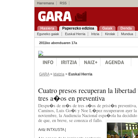
Harremana
RSS
Hasiera
Paperezko edizioa
Gaiak
Denda
Eguneko gaiak
Euskal Herria
Iritzia
Kirolak
Mundua
2011ko abenduaren 17a
GARA
>
Idatzia
>
Euskal Herria
Cuatro presos recuperan la liberta
tres a�os en preventiva
Despu�s de m�s de tres a�os de prisi�n preventiva, 
Caminos, Luis Go�i y Noe L�pez recuperaron ayer la lib
noviembre, la Audiencia Nacional espa�ola ha decidido e
de que, en breve, se conozca el fallo.
Aritz INTXUSTA |