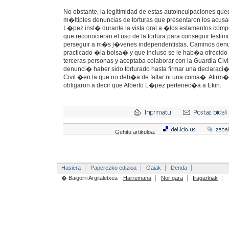
No obstante, la legitimidad de estas autoinculpaciones que
m�ltiples denuncias de torturas que presentaron los acusa
L�pez inst� durante la vista oral a �los estamentos com
que reconocieran el uso de la tortura para conseguir testim
perseguir a m�s j�venes independentistas. Caminos den
practicado �la bolsa� y que incluso se le hab�a ofrecido di
terceras personas y aceptaba colaborar con la Guardia Civil
denunci� haber sido torturado hasta firmar una declaraci�n
Civil �en la que no deb�a de faltar ni una coma�. Afirm�
obligaron a decir que Alberto L�pez pertenec�a a Ekin.
Gehitu artikuloa:
Hasiera
Paperezko edizioa
Gaiak
Denda
� Baigorri Argitaletxea
Harremana
Nor gara
Iragarkiak