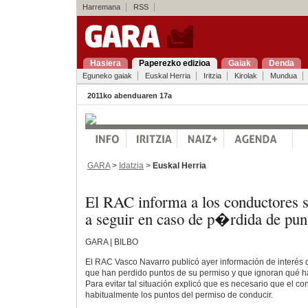
Harremana
RSS
Hasiera
Paperezko edizioa
Gaiak
Denda
Eguneko gaiak
Euskal Herria
Iritzia
Kirolak
Mundua
2011ko abenduaren 17a
GARA
>
Idatzia
>
Euskal Herria
El RAC informa a los conductores s
a seguir en caso de p�rdida de pun
GARA | BILBO
El RAC Vasco Navarro publicó ayer información de interés d
que han perdido puntos de su permiso y que ignoran qué ha
Para evitar tal situación explicó que es necesario que el co
habitualmente los puntos del permiso de conducir.