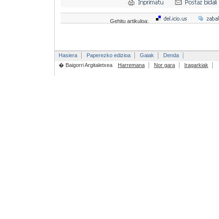
Gehitu artikuloa:
Hasiera
Paperezko edizioa
Gaiak
Denda
� Baigorri Argitaletxea
Harremana
Nor gara
Iragarkiak