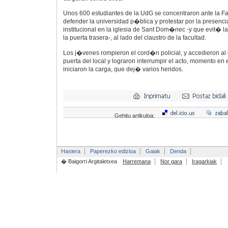
Unos 600 estudiantes de la UdG se concentraron ante la Fa
defender la universidad p�blica y protestar por la presencia
institucional en la iglesia de Sant Dom�nec -y que evit� l
la puerta trasera-, al lado del claustro de la facultad.
Los j�venes rompieron el cord�n policial, y accedieron al 
puerta del local y lograron interrumpir el acto, momento en
iniciaron la carga, que dej� varios heridos.
Gehitu artikuloa:
Hasiera
Paperezko edizioa
Gaiak
Denda
� Baigorri Argitaletxea
Harremana
Nor gara
Iragarkiak