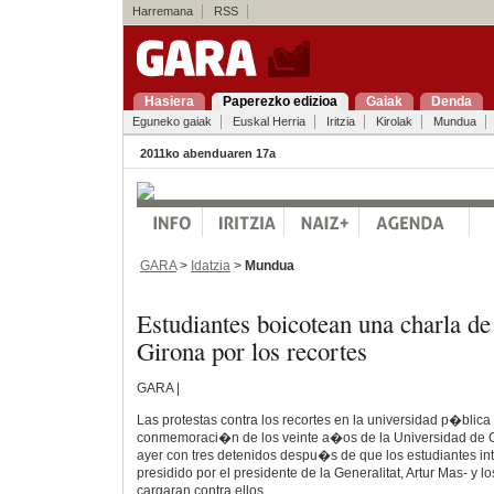
Harremana
RSS
Hasiera
Paperezko edizioa
Gaiak
Denda
Eguneko gaiak
Euskal Herria
Iritzia
Kirolak
Mundua
2011ko abenduaren 17a
GARA
>
Idatzia
>
Mundua
Estudiantes boicotean una charla d
Girona por los recortes
GARA |
Las protestas contra los recortes en la universidad p�blica
conmemoraci�n de los veinte a�os de la Universidad de 
ayer con tres detenidos despu�s de que los estudiantes inte
presidido por el presidente de la Generalitat, Artur Mas- y
cargaran contra ellos.