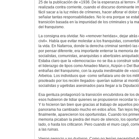
25 de la publicación de «1936. De la esperanza al terror».
realizada contra corriente, cuando el discurso dominante im
fácil sacar a la luz miles de crímenes, hacer aflorar el dolor
señalar tantas responsabilidades. No lo era porque se est
transición basada en la impunidad de los criminales y la ma
del franquismo.
La consigna era olvidar. No «remover heridas», dejar atrás
civil». Había que evitar molestar a los franquistas, convert
la vida. En Nafarroa, donde la derecha criminal sembró la
por pensar diferente, era importante enterrar la memoria de
socialistas, comunistas, anarquistas o abertzales aniquilad
Estaba claro que la «democracia» no se iba a construir sob
el liderazgo de tipos como Amadeo Marco, Aizpún o Del Bur
entrañas del franquismo, con la ayuda inestimable de «soci
Arbeloa. Los individuos que -como señalara uno de los mili
pisoteado por los recién llegados- querían subirse al mont
socialistas y ugetistas asesinados para llegar a la Diputació
Esa gentuza protagonizó la transición encubridora de los 
esos hubieron de lidiar quienes se propusieron recordar lo o
Y lo hicieron tan bien que gracias al trabajo de aquellos pi
panorama ha cambiado mucho en estos años. Tan lejos lle
finalmente, aparecieron los oportunistas. Cuando los prim
memoria picaban la piedra del muro de silencio, los oportun
lado, o hasta los criticaron. Pero cuando el muro cayó, corri
a las ruinas.
Vieron negocio y no dudaron. Como no tenían necesidad de 