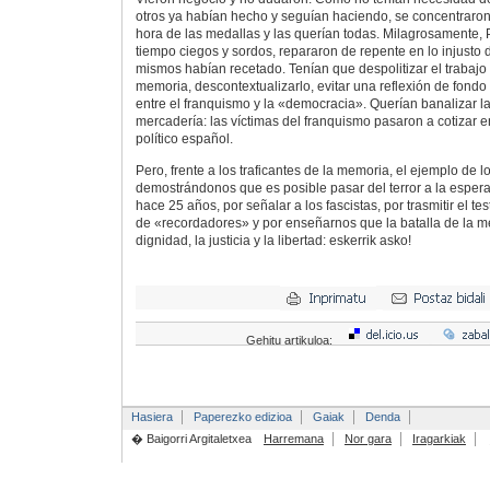
otros ya habían hecho y seguían haciendo, se concentraron 
hora de las medallas y las querían todas. Milagrosamente, 
tiempo ciegos y sordos, repararon de repente en lo injusto d
mismos habían recetado. Tenían que despolitizar el trabajo
memoria, descontextualizarlo, evitar una reflexión de fond
entre el franquismo y la «democracia». Querían banalizar l
mercadería: las víctimas del franquismo pasaron a cotizar en
político español.
Pero, frente a los traficantes de la memoria, el ejemplo de 
demostrándonos que es posible pasar del terror a la espera
hace 25 años, por señalar a los fascistas, por trasmitir el t
de «recordadores» y por enseñarnos que la batalla de la m
dignidad, la justicia y la libertad: eskerrik asko!
Gehitu artikuloa:
Hasiera
Paperezko edizioa
Gaiak
Denda
� Baigorri Argitaletxea
Harremana
Nor gara
Iragarkiak