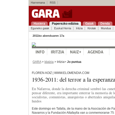
Harremana
RSS
Hasiera
Paperezko edizioa
Gaiak
Denda
Eguneko gaiak
Euskal Herria
Iritzia
Kirolak
Mundua
2011ko abenduaren 17a
GARA
>
Idatzia
> Iritzia>
Jo puntua
FLOREN AOIZ | WWW.ELOMENDIA.COM
1936-2011: del terror a la esperanz
En Nafarroa, donde la derecha criminal sembró las cunet
pensar diferente, era importante enterrar la memoria de l
socialistas, comunistas, anarquistas o abertzales aniquil
huidos
Este domingo en Tafalla, de la mano de la Asociación de F
Navarros y la Fundación Altafaylla van a conmemorarse 75 a