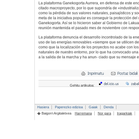
La plataforma Ganekogorta Aurrera, en defensa de este enc
citado macroproyecto, por lo que supondría de «industrializ
como la pérdida de sus valores naturales, paisajísticos y soci
meta de la iniciativa popular es conseguir la protección del
Ganekogorta. Así se lo hicieron saber al Gobierno de Lakua 
reunión mantenida el pasado mes de noviembre con respon
La plataforma denuncia el desarrollo incontrolado de la ene
uso de las energías renovables «siempre que se utilicen d
como que la localización de los proyectos no acabe con los
naturales de nuestro entorno, por lo que ha convocado una 
a la salida de la marcha y ha anun- ciado que su mensaje e
Gehitu artikuloa:
Hasiera
Paperezko edizioa
Gaiak
Denda
� Baigorri Argitaletxea
Harremana
Nor gara
Iragarkiak