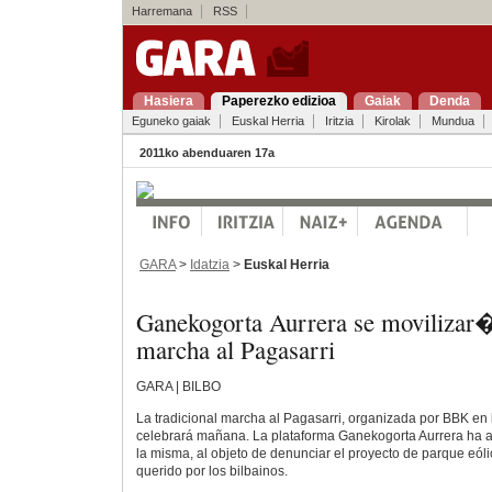
Harremana
RSS
Hasiera
Paperezko edizioa
Gaiak
Denda
Eguneko gaiak
Euskal Herria
Iritzia
Kirolak
Mundua
2011ko abenduaren 17a
GARA
>
Idatzia
>
Euskal Herria
Ganekogorta Aurrera se moviliza
marcha al Pagasarri
GARA | BILBO
La tradicional marcha al Pagasarri, organizada por BBK en 
celebrará mañana. La plataforma Ganekogorta Aurrera ha 
la misma, al objeto de denunciar el proyecto de parque eó
querido por los bilbainos.