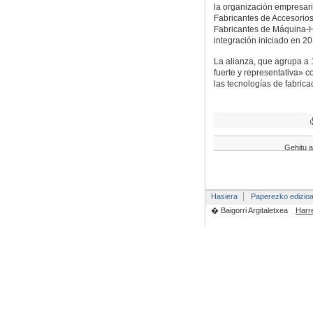
la organización empresari
Fabricantes de Accesorio
Fabricantes de Máquina-H
integración iniciado en 20
La alianza, que agrupa a 
fuerte y representativa» 
las tecnologías de fabrica
Gehitu a
Hasiera
Paperezko edizio
� Baigorri Argitaletxea
Harr