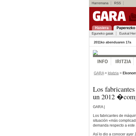
Harremana
RSS
Hasiera
Paperezko 
Eguneko gaiak
Euskal Her
2011ko abenduaren 17a
GARA
>
Idatzia
>
Ekonom
Los fabricante
un 2012 �com
GARA |
Los fabricantes de máqui
situación «más complicad
demanda respecto a este
Así lo dio a conocer ayer