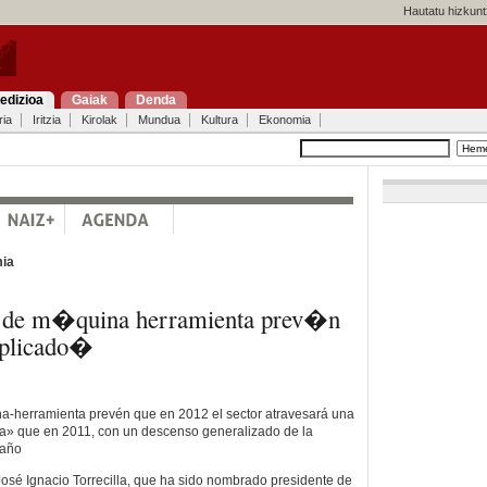
Hautatu hizkunt
edizioa
Gaiak
Denda
ria
Iritzia
Kirolak
Mundua
Kultura
Ekonomia
ia
s de m�quina herramienta prev�n
plicado�
na-herramienta prevén que en 2012 el sector atravesará una
a» que en 2011, con un descenso generalizado de la
 año
 José Ignacio Torrecilla, que ha sido nombrado presidente de