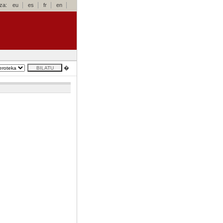
za:
eu
es
fr
en
�