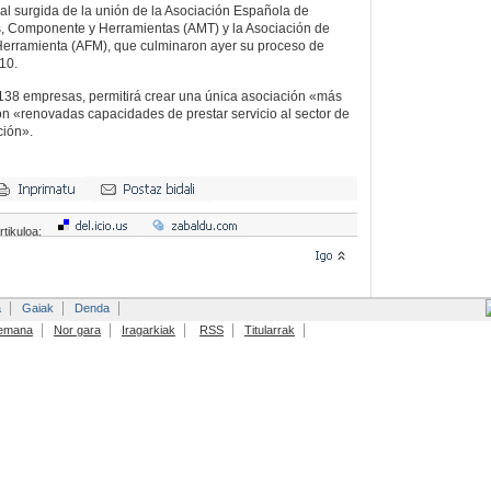
al surgida de la unión de la Asociación Española de
s, Componente y Herramientas (AMT) y la Asociación de
erramienta (AFM), que culminaron ayer su proceso de
10.
138 empresas, permitirá crear una única asociación «más
con «renovadas capacidades de prestar servicio al sector de
ción».
rtikuloa:
a
Gaiak
Denda
emana
Nor gara
Iragarkiak
RSS
Titularrak