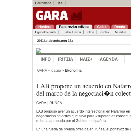
Harremana
RSS
Hasiera
Paperezko edizioa
Gaiak
Denda
Eguneko gaiak
Euskal Herria
Iritzia
Kirolak
Mundua
2011ko abenduaren 17a
GARA
>
Idatzia
>
Ekonomia
LAB propone un acuerdo en Nafarr
del marco de la negociaci�n colect
GARA | IRUÑEA
LAB propuso ayer un acuerdo intersectorial en Nafarroa en
negociación colectiva que sirva para «superar las consecue
reforma aprobada por el Gobierno español».
En una rueda de prensa ofrecida en Iruñea, el portavoz de 