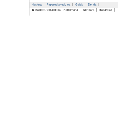
Hasiera
Paperezko edizioa
Gaiak
Denda
� Baigorri Argitaletxea
Harremana
Nor gara
Iragarkiak