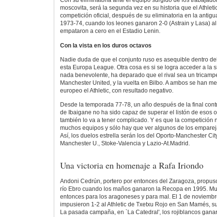
Con su eliminatoria ante el equipo surgido de los trabajador
moscovita, será la segunda vez en su historia que el Athleti
competición oficial, después de su eliminatoria en la anti
1973-74, cuando los leones ganaron 2-0 (Astrain y Lasa) a
empataron a cero en el Estadio Lenin.
Con la vista en los duros octavos
Nadie duda de que el conjunto ruso es asequible dentro de
esta Europa League. Otra cosa es si se logra acceder a la si
nada benevolente, ha deparado que el rival sea un tricamp
Manchester United, y la vuelta en Bilbo. A ambos se han med
europeo el Athletic, con resultado negativo.
Desde la temporada 77-78, un año después de la final contr
de Ibaigane no ha sido capaz de superar el listón de esos o
también lo va a tener complicado. Y es que la competición n
muchos equipos y sólo hay que ver algunos de los emparej
Así, los duelos estrella serán los del Oporto-Manchester City
Manchester U., Stoke-Valencia y Lazio-At.Madrid.
Una victoria en homenaje a Rafa Iriondo
Andoni Cedrún, portero por entonces del Zaragoza, propuso
río Ebro cuando los maños ganaron la Recopa en 1995. Mu
entonces para los aragoneses y para mal. El 1 de noviemb
impusieron 1-2 al Athletic de Txetxu Rojo en San Mamés, su 
La pasada campaña, en `La Catedral', los rojiblancos gana