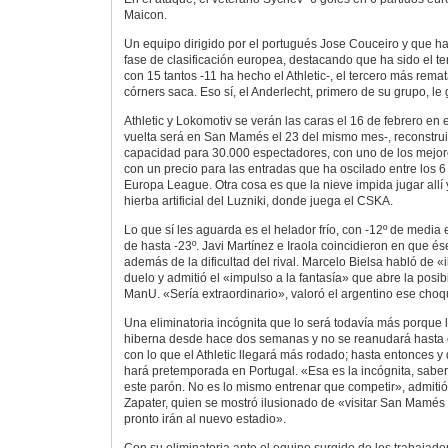
Maicon.
Un equipo dirigido por el portugués Jose Couceiro y que 
fase de clasificación europea, destacando que ha sido el t
con 15 tantos -11 ha hecho el Athletic-, el tercero más rema
córners saca. Eso sí, el Anderlecht, primero de su grupo, le
Athletic y Lokomotiv se verán las caras el 16 de febrero en 
vuelta será en San Mamés el 23 del mismo mes-, reconstru
capacidad para 30.000 espectadores, con uno de los mejor
con un precio para las entradas que ha oscilado entre los 6
Europa League. Otra cosa es que la nieve impida jugar allí y
hierba artificial del Luzniki, donde juega el CSKA.
Lo que sí les aguarda es el helador frío, con -12º de media
de hasta -23º. Javi Martínez e Iraola coincidieron en que 
además de la dificultad del rival. Marcelo Bielsa habló de «
duelo y admitió el «impulso a la fantasía» que abre la posib
ManU. «Sería extraordinario», valoró el argentino ese choq
Una eliminatoria incógnita que lo será todavía más porque 
hiberna desde hace dos semanas y no se reanudará hasta 
con lo que el Athletic llegará más rodado; hasta entonces y
hará pretemporada en Portugal. «Esa es la incógnita, sabe
este parón. No es lo mismo entrenar que competir», admitió
Zapater, quien se mostró ilusionado de «visitar San Mamé
pronto irán al nuevo estadio».