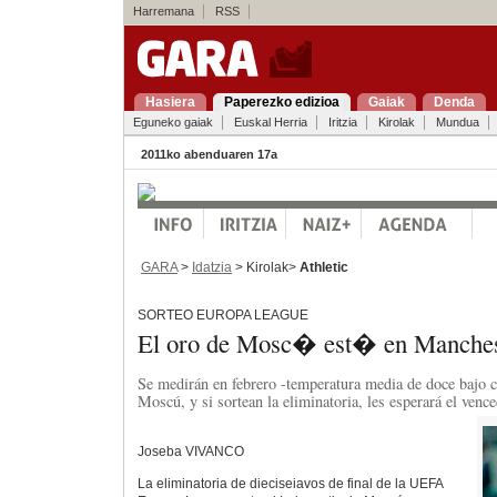
Harremana
RSS
Hasiera
Paperezko edizioa
Gaiak
Denda
Eguneko gaiak
Euskal Herria
Iritzia
Kirolak
Mundua
2011ko abenduaren 17a
GARA
>
Idatzia
> Kirolak>
Athletic
SORTEO EUROPA LEAGUE
El oro de Mosc� est� en Manches
Se medirán en febrero -temperatura media de doce bajo 
Moscú, y si sortean la eliminatoria, les esperará el ven
Joseba VIVANCO
La eliminatoria de dieciseiavos de final de la UEFA