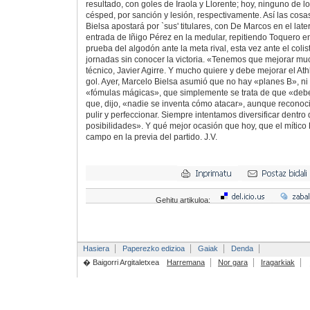
resultado, con goles de Iraola y Llorente; hoy, ninguno de l
césped, por sanción y lesión, respectivamente. Así las cos
Bielsa apostará por `sus' titulares, con De Marcos en el late
entrada de Iñigo Pérez en la medular, repitiendo Toquero e
prueba del algodón ante la meta rival, esta vez ante el col
jornadas sin conocer la victoria. «Tenemos que mejorar m
técnico, Javier Agirre. Y mucho quiere y debe mejorar el Ath
gol. Ayer, Marcelo Bielsa asumió que no hay «planes B», ni 
«fómulas mágicas», que simplemente se trata de que «deb
que, dijo, «nadie se inventa cómo atacar», aunque recono
pulir y perfeccionar. Siempre intentamos diversificar dentro
posibilidades». Y qué mejor ocasión que hoy, que el mítico R
campo en la previa del partido. J.V.
Gehitu artikuloa:
Hasiera
Paperezko edizioa
Gaiak
Denda
� Baigorri Argitaletxea
Harremana
Nor gara
Iragarkiak