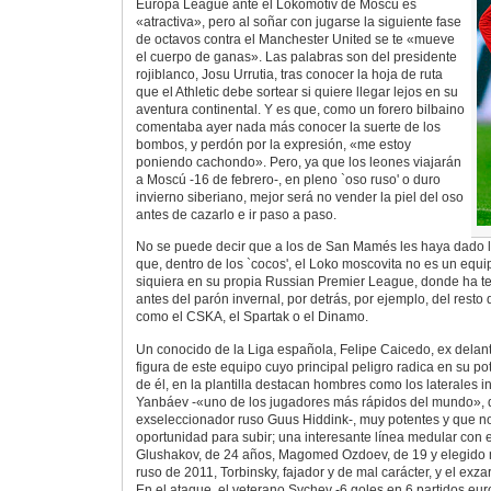
Europa League ante el Lokomotiv de Moscú es
«atractiva», pero al soñar con jugarse la siguiente fase
de octavos contra el Manchester United se te «mueve
el cuerpo de ganas». Las palabras son del presidente
rojiblanco, Josu Urrutia, tras conocer la hoja de ruta
que el Athletic debe sortear si quiere llegar lejos en su
aventura continental. Y es que, como un forero bilbaino
comentaba ayer nada más conocer la suerte de los
bombos, y perdón por la expresión, «me estoy
poniendo cachondo». Pero, ya que los leones viajarán
a Moscú -16 de febrero-, en pleno `oso ruso' o duro
invierno siberiano, mejor será no vender la piel del oso
antes de cazarlo e ir paso a paso.
No se puede decir que a los de San Mamés les haya dado l
que, dentro de los `cocos', el Loko moscovita no es un equi
siquiera en su propia Russian Premier League, donde ha t
antes del parón invernal, por detrás, por ejemplo, del resto 
como el CSKA, el Spartak o el Dinamo.
Un conocido de la Liga española, Felipe Caicedo, ex delant
figura de este equipo cuyo principal peligro radica en su p
de él, en la plantilla destacan hombres como los laterales i
Yanbáev -«uno de los jugadores más rápidos del mundo», di
exseleccionador ruso Guus Hiddink-, muy potentes y que 
oportunidad para subir; una interesante línea medular con 
Glushakov, de 24 años, Magomed Ozdoev, de 19 y elegido
ruso de 2011, Torbinsky, fajador y de mal carácter, y el exza
En el ataque, el veterano Sychev -6 goles en 6 partidos eur